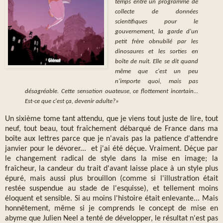
temps entre un programme de
collecte de données
scientifiques pour le
gouvernement, la garde d'un
petit frère obnubilé par les
dinosaures et les sorties en
boîte de nuit. Elle se dit quand
même que c'est un peu
n'importe quoi, mais pas
désagréable. Cette sensation ouateuse, ce flottement incertain...
Est-ce que c'est ça, devenir adulte?»
Un sixième tome tant attendu, que je viens tout juste de lire, tout
neuf, tout beau, tout fraîchement débarqué de France dans ma
boîte aux lettres parce que je n'avais pas la patience d'attendre
janvier pour le dévorer... et j'ai été déçue. Vraiment. Déçue par
le changement radical de style dans la mise en image; la
fraîcheur, la candeur du trait d'avant laisse place à un style plus
épuré, mais aussi plus brouillon (
comme si l'illustration était
restée suspendue au stade de l'esquisse)
, et tellement moins
éloquent et sensible. Si au moins l'histoire était enlevante... Mais
honnêtement, même si je comprends le concept de mise en
abyme que Julien Neel a tenté de développer, le résultat n'est pas