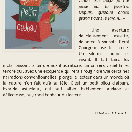
J'étais très déçu, je l'ai
jetée par la fenêtre.
Depuis, quelque chose
grandit dans le jardin...»
Une aventure
délicieusement muette
,
déjantée
à souhait. Rémi
Courgeon ose le silence.
Un silence coquin et
vivant. Il fait taire les
mots, laissant la parole aux illustrations; un univers visuel fin et
tendre qui, avec une éloquence qui ferait rougir d'envie certaines
narrations conventionnelles, plonge le lecteur dans un monde où
la nature n'en fait qu'à sa tête. C'est un petit bijou d'album,
hybride astucieux, qui sait allier habilement audace et
délicatesse, au grand bonheur du lecteur.
Lili
lui donne:
★ ★ ★ ★ ★