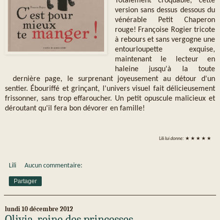
Totalement croquable, cette
version sans dessus dessous du
vénérable Petit Chaperon
rouge! Françoise Rogier tricote
à rebours et sans vergogne une
entourloupette exquise,
maintenant le lecteur en
haleine jusqu'à la toute
dernière page, le surprenant joyeusement au détour d'un
sentier. Ébouriffé et grinçant, l'univers visuel fait délicieusement
frissonner, sans trop effaroucher. Un petit opuscule malicieux et
déroutant qu'il fera bon dévorer en famille!
Lili
lui donne:
★ ★ ★ ★ ★
Lili
Aucun commentaire:
Partager
lundi 10 décembre 2012
Olivia, reine des princesses