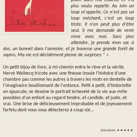
place dans ma couette et n'a
plus voulu repartir. Au loin un
loup m'appelle. Ce n'est pas un
loup méchant, c'est un loup
triste. Il n'en peut plus d'être
seul. Il me demande de venir
vivre avec moi. Sans plus
attendre, je prends mon sac à
dos, un bonnet dans l'armoire, et je traverse une grande forêt de
sapins. Ma vie est décidément pleine de surprises.'' »
Un petit bijou de livre, à mi-chemin entre le rêve et la vérité.
Hervé Walbecq tricote avec une finesse inouïe l'histoire d'une
chambre pas comme les autres à travers les mots en dentelle de
l'imaginaire bouillonnant de l'enfance. Petit à petit, d'historiette
en opuscule, se dessine le portrait échevelé de la vie aux mille
possibles d'un enfant au regard tendre, et candide, et juste, et
vrai. Une brise de délicieusement improbable et de joyeusement
farfelu dont vous vous délecterez à coup sûr...
Lili
lui donne:
★ ★ ★ ★ ★