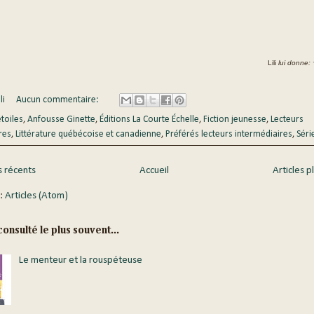
Lili
lui donne:
li
Aucun commentaire:
étoiles
,
Anfousse Ginette
,
Éditions La Courte Échelle
,
Fiction jeunesse
,
Lecteurs
res
,
Littérature québécoise et canadienne
,
Préférés lecteurs intermédiaires
,
Séri
s récents
Accueil
Articles p
 :
Articles (Atom)
onsulté le plus souvent...
Le menteur et la rouspéteuse