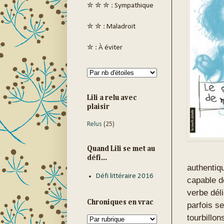
✮ ✮ ✮ : Sympathique
✮ ✮ : Maladroit
✮ : À éviter
Lili a relu avec
plaisir
Relus
(25)
Quand Lili se met au
défi...
authentiqu
Défi littéraire 2016
capable d
verbe déli
Chroniques en vrac
parfois s
tourbillon