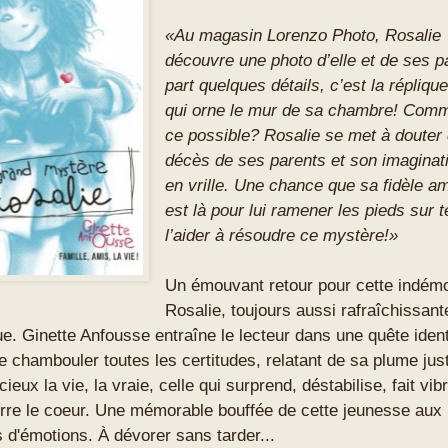
«
Au magasin Lorenzo Photo, Rosalie
découvre une photo d’elle et de ses p
part quelques détails, c’est la réplique
qui orne le mur de sa chambre! Comm
ce possible? Rosalie se met à douter
décès de ses parents et son imaginati
en vrille. Une chance que sa fidèle am
est là pour lui ramener les pieds sur t
l’aider à résoudre ce mystère!»
Un émouvant retour pour cette indém
Rosalie, toujours aussi rafraîchissant
e. Ginette Anfousse entraîne le lecteur dans une quête ident
e chambouler toutes les certitudes, relatant de sa plume jus
cieux la vie, la vraie, celle qui surprend, déstabilise, fait vibr
erre le coeur. Une mémorable bouffée de cette jeunesse aux 
s d'émotions. À dévorer sans tarder...