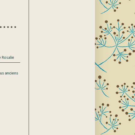
★ ★ ★ ★ ★
e Rosalie
lus anciens