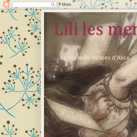
Lili les mer
... ou les mille délices d'Alice...