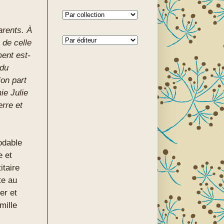
arents. À
 de celle
ent est-
 du
on part
ie Julie
erre et
odable
e et
itaire
te au
er et
mille