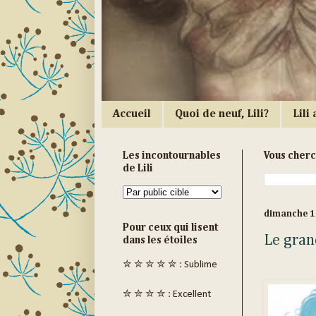
Accueil
Quoi de neuf, Lili?
Lili a
Les incontournables
Vous cher
de Lili
dimanche 1
Pour ceux qui lisent
Le gran
dans les étoiles
✮ ✮ ✮ ✮ ✮ : Sublime
✮ ✮ ✮ ✮ : Excellent