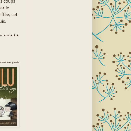
es coups
ar le
ffée, cet
is.
ne:
★ ★ ★ ★ ★
 version originale