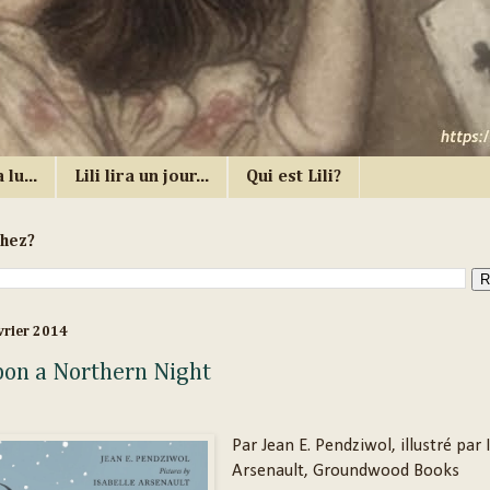
 lu...
Lili lira un jour...
Qui est Lili?
chez?
vrier 2014
on a Northern Night
Par Jean E. Pendziwol, illustré par 
Arsenault, Groundwood Books