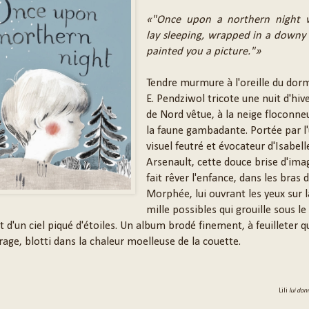
«"Once upon a northern night 
lay sleeping, wrapped in a downy 
painted you a picture."»
Tendre murmure à l'oreille du dorm
E. Pendziwol tricote une nuit d'hive
de Nord vêtue, à la neige floconneu
la faune gambadante. Portée par l'
visuel feutré et évocateur d'Isabell
Arsenault, cette douce brise d'ima
fait rêver l'enfance, dans les bras 
Morphée, lui ouvrant les yeux sur l
mille possibles qui grouille sous le
t d'un ciel piqué d'étoiles. Un album brodé finement, à feuilleter 
t rage, blotti dans la chaleur moelleuse de la couette.
Lili
lui don