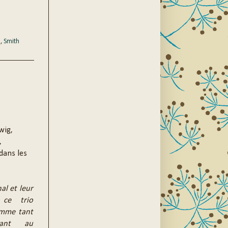
u
,
Smith
wig,
,
dans les
al et leur
 ce trio
omme tant
tant au