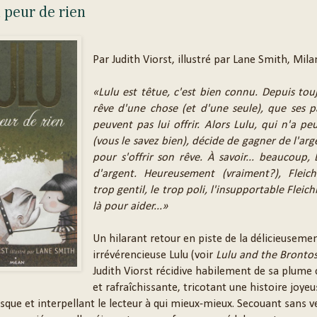
 peur de rien
Par Judith Viorst, illustré par Lane Smith, Mila
«Lulu est têtue, c'est bien connu. Depuis touj
rêve d'une chose (et d'une seule), que ses p
peuvent pas lui offrir. Alors Lulu, qui n'a pe
(vous le savez bien), décide de gagner de l'arg
pour s'offrir son rêve. À savoir... beaucoup
d'argent. Heureusement (vraiment?), Fleic
trop gentil, le trop poli, l'insupportable Fleic
là pour aider...»
Un hilarant retour en piste de la délicieuseme
irrévérencieuse Lulu (voir
Lulu and the Bronto
Judith Viorst récidive habilement de sa plume
et rafraîchissante, tricotant une histoire joy
que et interpellant le lecteur à qui mieux-mieux. Secouant sans 