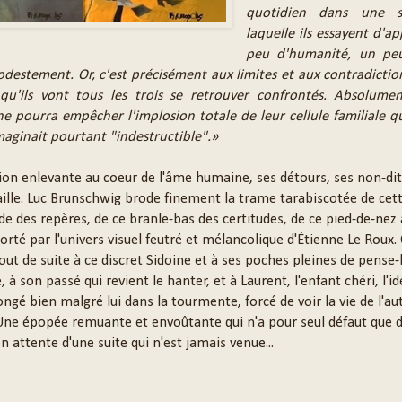
quotidien dans une s
laquelle ils essayent d'a
peu d'humanité, un pe
odestement. Or, c'est précisément aux limites et aux contradictio
u'ils vont tous les trois se retrouver confrontés. Absolumen
e pourra empêcher l'implosion totale de leur cellule familiale q
aginait pourtant "indestructible".»
ion enlevante au coeur de l'âme humaine, ses détours, ses non-dit
faille. Luc Brunschwig brode finement la trame tarabiscotée de cet
de des repères, de ce branle-bas des certitudes, de ce pied-de-nez 
rté par l'univers visuel feutré et mélancolique d'Étienne Le Roux.
out de suite à ce discret Sidoine et à ses poches pleines de pense-
, à son passé qui revient le hanter, et à Laurent, l'enfant chéri, l'id
ngé bien malgré lui dans la tourmente, forcé de voir la vie de l'au
 Une épopée remuante et envoûtante qui n'a pour seul défaut que d
en attente d'une suite qui n'est jamais venue...