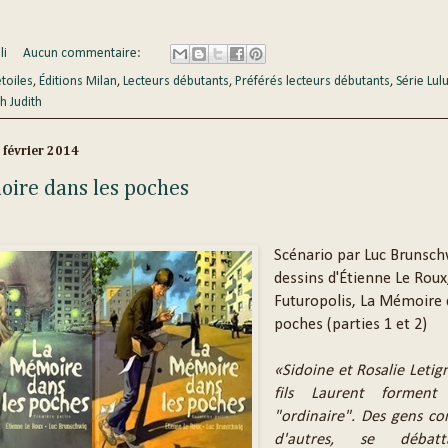
li
Aucun commentaire:
étoiles
,
Éditions Milan
,
Lecteurs débutants
,
Préférés lecteurs débutants
,
Série Lul
h Judith
 février 2014
ire dans les poches
Scénario par Luc Brunsch
dessins d'Étienne Le Roux
Futuropolis, La Mémoire 
poches (parties 1 et 2)
«Sidoine et Rosalie Letign
fils Laurent forment
"ordinaire". Des gens c
d'autres, se débat