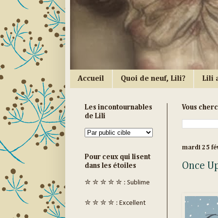
Accueil
Quoi de neuf, Lili?
Lili a
Les incontournables
Vous cher
de Lili
mardi 25 fé
Pour ceux qui lisent
Once Up
dans les étoiles
✮ ✮ ✮ ✮ ✮ : Sublime
✮ ✮ ✮ ✮ : Excellent