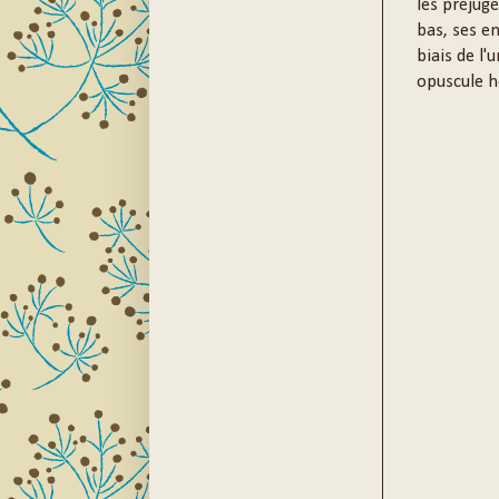
les préjug
bas, ses e
biais de l'
opuscule ho