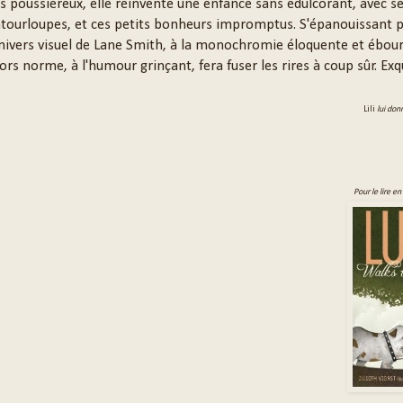
és poussiéreux, elle réinvente une enfance sans édulcorant, avec s
ntourloupes, et ces petits bonheurs impromptus. S'épanouissant p
univers visuel de Lane Smith, à la monochromie éloquente et ébouri
rs norme, à l'humour grinçant, fera fuser les rires à coup sûr. Exqu
Lili
lui don
Pour le lire en