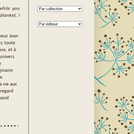
while you
blanket, I
eur. Jean
r, toute
se, et à
univers
e
ginaire
de
a vie aux
 regard
quand
ne
: ★ ★ ★ ★ ☆