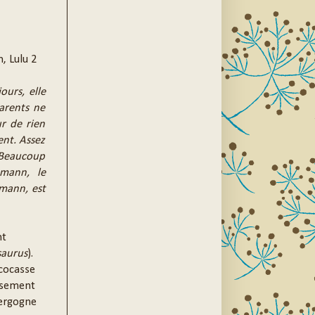
n, Lulu 2
ours, elle
arents ne
ur de rien
ent. Assez
, Beaucoup
hmann, le
hmann, est
nt
saurus
).
 cocasse
eusement
vergogne