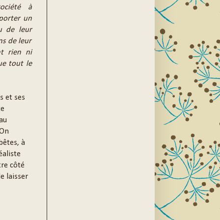
ociété à
pporter un
u de leur
ns de leur
t rien ni
ue tout le
s et ses
te
au
 On
bêtes, à
éaliste
tre côté
e laisser