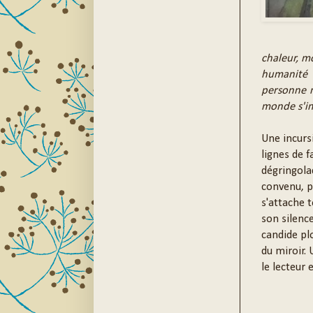
chaleur, m
humanité q
personne n
monde s'im
Une incurs
lignes de 
dégringola
convenu, po
s'attache t
son silence
candide plo
du miroir.
le lecteur 