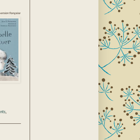
 version française
nts
,