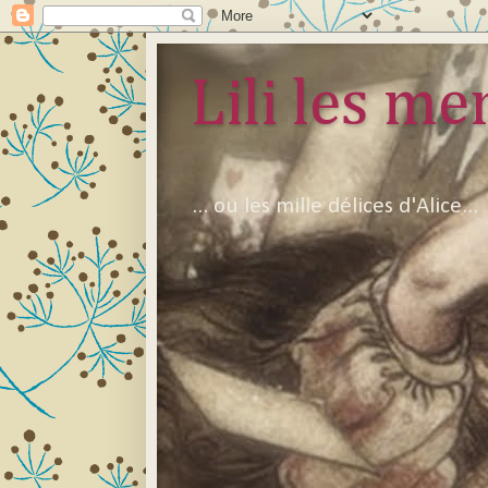
Lili les mer
... ou les mille délices d'Alice...