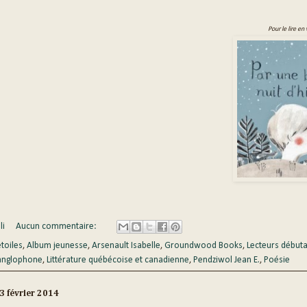
Pour le lire en
li
Aucun commentaire:
étoiles
,
Album jeunesse
,
Arsenault Isabelle
,
Groundwood Books
,
Lecteurs débuta
 anglophone
,
Littérature québécoise et canadienne
,
Pendziwol Jean E.
,
Poésie
 février 2014