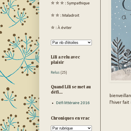
✮ ✮ ✮ : Sympathique
✮ ✮ : Maladroit
✮ : À éviter
Lili a relu avec
plaisir
Relus
(25)
Quand Lili se met au
défi...
bienveillan
l'hiver fai
Défi littéraire 2016
Chroniques en vrac