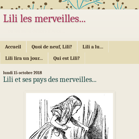
Lili les merveilles...
... ou les mille délices d'Alice...
Accueil
Quoi de neuf, Lili?
Lili a lu...
Lili lira un jour...
Qui est Lili?
lundi 15 octobre 2018
Lili et ses pays des merveilles...