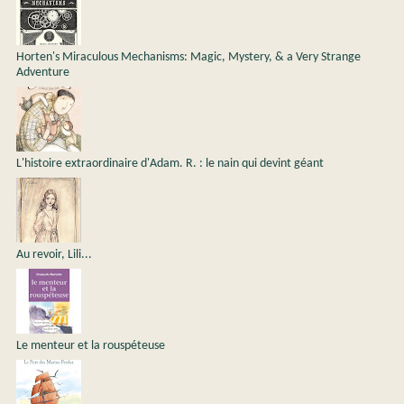
Horten's Miraculous Mechanisms: Magic, Mystery, & a Very Strange
Adventure
L'histoire extraordinaire d'Adam. R. : le nain qui devint géant
Au revoir, Lili...
Le menteur et la rouspéteuse