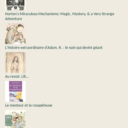
Horten's Miraculous Mechanisms: Magic, Mystery, & a Very Strange
Adventure
L'histoire extraordinaire d'Adam. R. : le nain qui devint géant
Au revoir, Lili...
Le menteur et la rouspéteuse