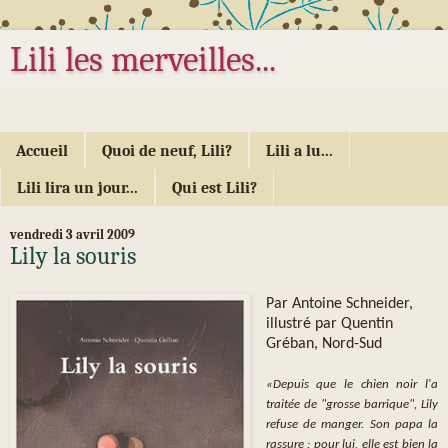
Lili les merveilles...
... ou les mille délices d'Alice...
Accueil
Quoi de neuf, Lili?
Lili a lu...
Lili lira un jour...
Qui est Lili?
vendredi 3 avril 2009
Lily la souris
Par Antoine Schneider,
illustré par Quentin
Gréban, Nord-Sud
«Depuis que le chien noir l'a
traitée de "grosse barrique", Lily
refuse de manger. Son papa la
rassure : pour lui, elle est bien la