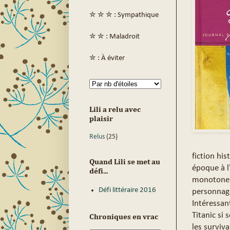
✮ ✮ ✮ : Sympathique
✮ ✮ : Maladroit
✮ : À éviter
Lili a relu avec
plaisir
Relus
(25)
fiction his
Quand Lili se met au
époque à l
défi...
monotone. D
Défi littéraire 2016
personnage
Intéressan
Titanic si 
Chroniques en vrac
les surviv