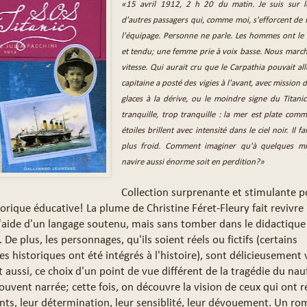
«15 avril 1912, 2 h 20 du matin. Je suis sur l
d'autres passagers qui, comme moi, s'efforcent de 
l'équipage. Personne ne parle. Les hommes ont le 
et tendu; une femme prie à voix basse. Nous march
vitesse. Qui aurait cru que le Carpathia pouvait alle
capitaine a posté des vigies à l'avant, avec mission d
glaces à la dérive, ou le moindre signe du Titanic
tranquille, trop tranquille : la mer est plate comm
étoiles brillent avec intensité dans le ciel noir. Il f
plus froid. Comment imaginer qu'à quelques mil
navire aussi énorme soit en perdition?»
Collection surprenante et stimulante p
torique éducative! La plume de Christine Féret-Fleury fait revivre
'aide d'un langage soutenu, mais sans tomber dans le didactique
e plus, les personnages, qu'ils soient réels ou fictifs (certains
s historiques ont été intégrés à l'histoire), sont délicieusement 
t aussi, ce choix d'un point de vue différent de la tragédie du na
souvent narrée; cette fois, on découvre la vision de ceux qui ont 
ants, leur détermination, leur sensiblité, leur dévouement. Un r