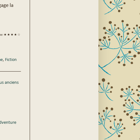
gage la
ne:
★ ★ ★ ★ ☆
ne
,
Fiction
lus anciens
Adventure