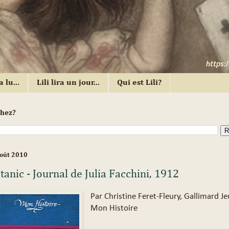
a lu...
Lili lira un jour...
Qui est Lili?
chez?
oût 2010
itanic - Journal de Julia Facchini, 1912
Par Christine Feret-Fleury, Gallimard J
Mon Histoire