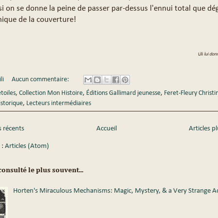
 si on se donne la peine de passer par-dessus l'ennui total que dé
phique de la couverture!
Lili
lui don
li
Aucun commentaire:
étoiles
,
Collection Mon Histoire
,
Éditions Gallimard jeunesse
,
Feret-Fleury Christi
istorique
,
Lecteurs intermédiaires
s récents
Accueil
Articles p
 :
Articles (Atom)
onsulté le plus souvent...
Horten's Miraculous Mechanisms: Magic, Mystery, & a Very Strange 