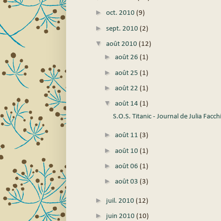
►
oct. 2010
(9)
►
sept. 2010
(2)
▼
août 2010
(12)
►
août 26
(1)
►
août 25
(1)
►
août 22
(1)
▼
août 14
(1)
S.O.S. Titanic - Journal de Julia Facc
►
août 11
(3)
►
août 10
(1)
►
août 06
(1)
►
août 03
(3)
►
juil. 2010
(12)
►
juin 2010
(10)