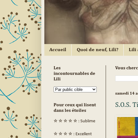
Accueil
Quoi de neuf, Lili?
Lili 
Les
Vous cher
incontournables de
Lili
samedi 14 a
S.O.S. T
Pour ceux qui lisent
dans les étoiles
✮ ✮ ✮ ✮ ✮ : Sublime
✮ ✮ ✮ ✮ : Excellent