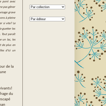
e pont avec
ne pas gêner
visage grave
ons à pleine
r si vite? Le
e guetter les
. Tout paraît
e un lac, les
ait de plus en
les d'ici un
our de la
 une
vivants!
ufrage du
rescapé
oman