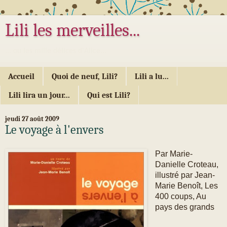
Lili les merveilles...
... ou les mille délices d'Alice...
Accueil
Quoi de neuf, Lili?
Lili a lu...
Lili lira un jour...
Qui est Lili?
jeudi 27 août 2009
Le voyage à l'envers
Par Marie-
Danielle Croteau,
illustré par Jean-
Marie Benoît, Les
400 coups, Au
pays des grands