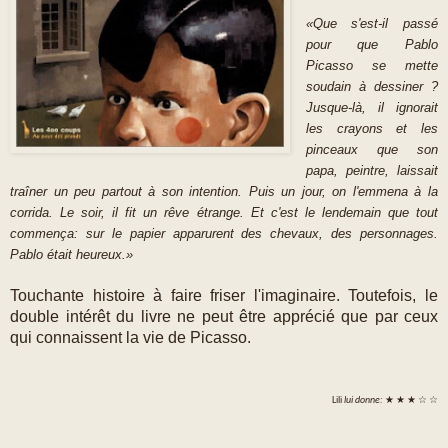
«
Que s'est-il passé
pour que Pablo
Picasso se mette
soudain à dessiner ?
Jusque-là, il ignorait
les crayons et les
pinceaux que son
papa, peintre, laissait
traîner un peu partout à son intention. Puis un jour, on l'emmena à la
corrida. Le soir, il fit un rêve étrange. Et c'est le lendemain que tout
commença: sur le papier apparurent des chevaux, des personnages.
Pablo était heureux.»
Touchante histoire à faire friser l'imaginaire. Toutefois, le
double intérêt du livre ne peut être apprécié que par ceux
qui connaissent la vie de Picasso.
Lili
lui donne:
★ ★ ★
☆
☆