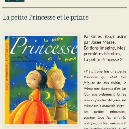
La petite Princesse et le prince
Par Gilles Tibo, illustré
par Josée Masse,
Éditions Imagine, Mes
premières histoires,
La petite Princesse 2
«Il était une fois une petite
Princesse qui était très
jalouse de son voisin, le
Prince aux cheveux d'or. Un
jour, elle ordonne à la fée
Tourloupinette de jeter un
Prince trois mauvais sorts...
Les petites princesses,
comme tous les enfants,
sont parfois bien envieuses!