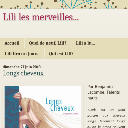
Lili les merveilles...
... ou les mille délices d'Alice...
Accueil
Quoi de neuf, Lili?
Lili a lu...
Lili lira un jour...
Qui est Lili?
dimanche 27 juin 2010
Longs cheveux
Par Benjamin
Lacombe, Talents
hauts
«Loris est un petit
garçon aux cheveux
longs, tellement longs
qu'on le prend souvent