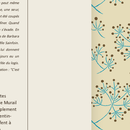
ne peut même
ne, une sœur,
nt été coupés
 dîner. Quand
n s'évade. En
s de Barbara
lle Sainfoin.
 lui donnent
ujours eu un
 fée du logis.
tion : "C'est
tes
de Murail
implement
entin-
fent à
,