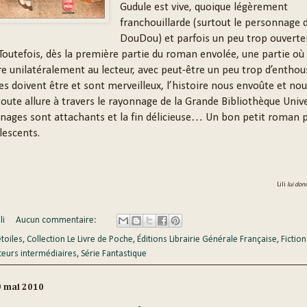
Gudule est vive, quoique légèrement
franchouillarde (surtout le personnage 
DouDou) et parfois un peu trop ouvert
Toutefois, dès la première partie du roman envolée, une partie où 
 unilatéralement au lecteur, avec peut-être un peu trop d’entho
res doivent être et sont merveilleux, l’histoire nous envoûte et nou
oute allure à travers le rayonnage de la Grande Bibliothèque Unive
nages sont attachants et la fin délicieuse… Un bon petit roman p
lescents.
Lili
lui don
li
Aucun commentaire:
étoiles
,
Collection Le Livre de Poche
,
Éditions Librairie Générale Française
,
Fictio
teurs intermédiaires
,
Série Fantastique
9 mai 2010