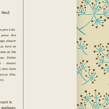
, Neuf,
e père à dix-
 pense être
mage, plaquer
t au bord de
ttée de fille
eau. Émilien
e : devenir
é, dans Santa
ue ça. Allez,
nt!»
inant le
t quelques