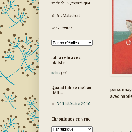
✮ ✮ ✮ : Sympathique
✮ ✮ : Maladroit
✮ : À éviter
Lili a relu avec
plaisir
Relus
(25)
Quand Lili se met au
personnage
défi...
avec habile
Défi littéraire 2016
Chroniques en vrac