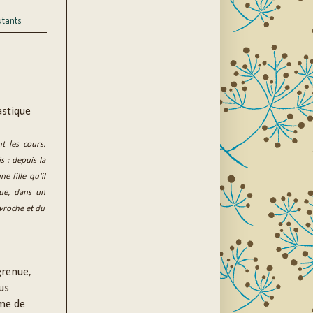
utants
astique
t les cours.
s : depuis la
e fille qu'il
que, dans un
avroche et du
grenue,
us
me de