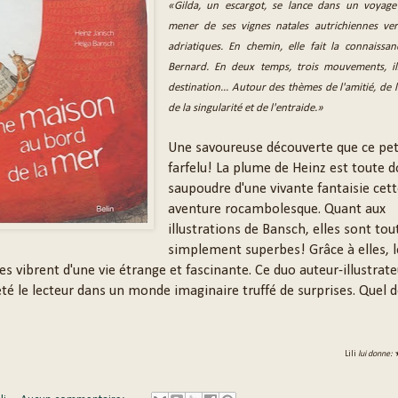
«Gilda, un escargot, se lance dans un voyage
mener de ses vignes natales autrichiennes ver
adriatiques. En chemin, elle fait la connaissa
Bernard. En deux temps, trois mouvements, il
destination... Autour des thèmes de l'amitié, de l
de la singularité et de l'entraide.»
Une savoureuse découverte que ce pet
farfelu! La plume de Heinz est toute d
saupoudre d'une vivante fantaisie cet
aventure rocambolesque. Quant aux
illustrations de Bansch, elles sont tou
simplement superbes! Grâce à elles, l
s vibrent d'une vie étrange et fascinante. Ce duo auteur-illustrat
té le lecteur dans un monde imaginaire truffé de surprises. Quel d
Lili
lui donne: