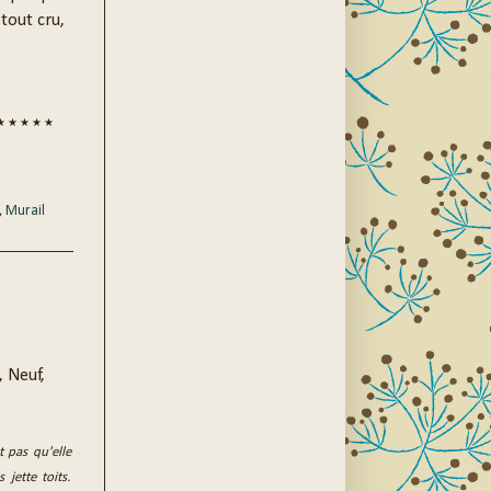
tout cru,
★ ★ ★ ★ ★
,
Murail
, Neuf,
t pas qu'elle
 jette toits.