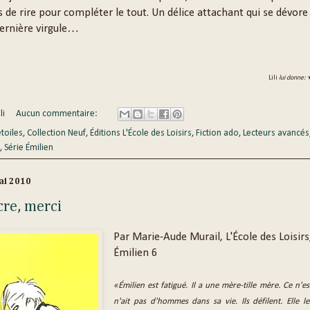
 de rire pour compléter le tout. Un délice attachant qui se dévore 
dernière virgule…
Lili
lui donne:
li
Aucun commentaire:
étoiles
,
Collection Neuf
,
Éditions L'École des Loisirs
,
Fiction ado
,
Lecteurs avancés
,
Série Émilien
ai 2010
cre, merci
Par Marie-Aude Murail, L'École des Loisirs
Émilien 6
«Émilien est fatigué. Il a une mère-tille mère. Ce n'es
n'ait pas d'hommes dans sa vie. Ils défilent. Elle les