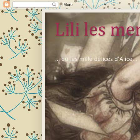
Lili les mer
... ou les mille délices d'Alice...