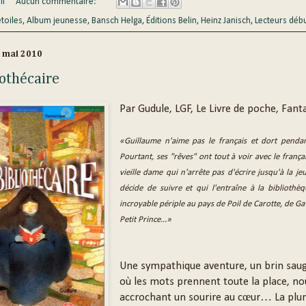
li
Aucun commentaire:
étoiles
,
Album jeunesse
,
Bansch Helga
,
Éditions Belin
,
Heinz Janisch
,
Lecteurs déb
8 mai 2010
iothécaire
Par Gudule, LGF, Le Livre de poche, Fant
«Guillaume n'aime pas le français et dort pendan
Pourtant, ses "rêves" ont tout à voir avec le françai
vieille dame qui n'arrête pas d'écrire jusqu'à la jeun
décide de suivre et qui l'entraîne à la bibliothè
incroyable périple au pays de Poil de Carotte, de G
Petit Prince...»
Une sympathique aventure, un brin sau
où les mots prennent toute la place, no
accrochant un sourire au cœur… La plu