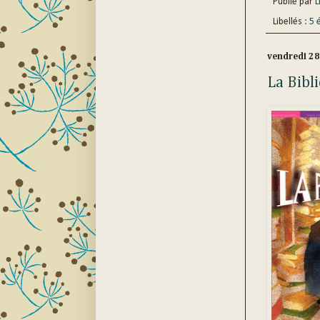
Publié par
Li
Libellés :
5 
vendredi 2
La Bibl