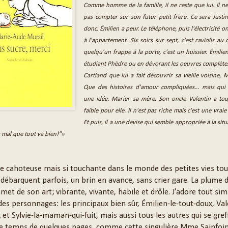
Comme homme de la famille, il ne reste que lui. Il 
pas compter sur son futur petit frère. Ce sera Justi
donc. Émilien a peur. Le téléphone, puis l'électricité o
à l'appartement. Six soirs sur sept, c'est raviolis au
quelqu'un frappe à la porte, c'est un huissier. Émilie
étudiant Phèdre ou en dévorant les oeuvres complète
Cartland que lui a fait découvrir sa vieille voisine, M
Que des histoires d'amour compliquées... mais qui
une idée. Marier sa mère. Son oncle Valentin a to
faible pour elle. Il n'est pas riche mais c'est une vraie
Et puis, il a une devise qui semble appropriée à la situa
 mal que tout va bien!"»
 cahoteuse mais si touchante dans le monde des petites vies tou
 débarquent parfois, un brin en avance, sans crier gare. La plume 
met de son art; vibrante, vivante, habile et drôle. J'adore tout s
 des personnages: les principaux bien sûr, Émilien-le-tout-doux, Val
et Sylvie-la-maman-qui-fuit, mais aussi tous les autres qui se gref
, le temps de quelques pages, comme cette singulière Mme Sainfoin