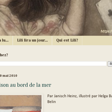
 lu...
Lili lira un jour...
Qui est Lili?
chez?
0 mai 2010
son au bord de la mer
Par Janisch Heinz, illustré par Helga 
Belin