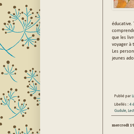
éducative. 
comprendre
que les liv
voyager à t
Les person
jeunes ado
Publié par
Li
Libellés :
4 
Gudule
,
Lec
mercredi 1