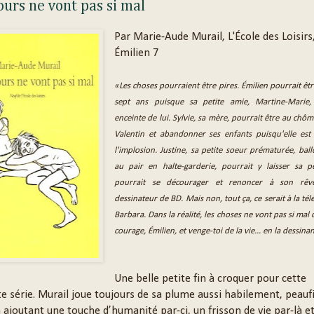
urs ne vont pas si mal
Par Marie-Aude Murail, L'École des Loisirs
Émilien 7
«Les choses pourraient être pires. Émilien pourrait êtr
sept ans puisque sa petite amie, Martine-Marie,
enceinte de lui. Sylvie, sa mère, pourrait être au chô
Valentin et abandonner ses enfants puisqu'elle es
l'implosion. Justine, sa petite soeur prématurée, ballo
au pair en halte-garderie, pourrait y laisser sa p
pourrait se décourager et renoncer à son rêv
dessinateur de BD. Mais non, tout ça, ce serait à la tél
Barbara. Dans la réalité, les choses ne vont pas si mal q
courage, Émilien, et venge-toi de la vie... en la dessina
Une belle petite fin à croquer pour cette
e série. Murail joue toujours de sa plume aussi habilement, peauf
 ajoutant une touche d’humanité par-ci, un frisson de vie par-là e