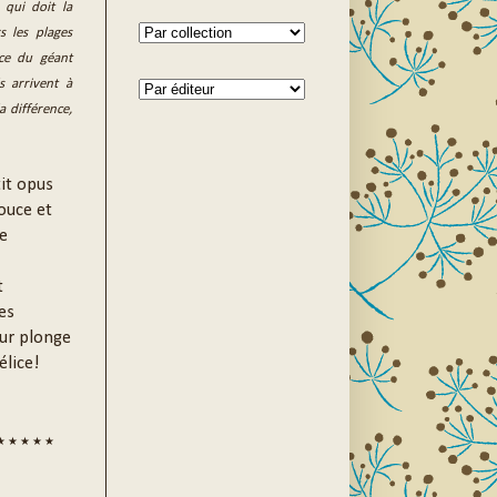
 qui doit la
s les plages
nce du géant
s arrivent à
a différence,
it opus
ouce et
te
t
es
eur plonge
élice!
★ ★ ★ ★ ★