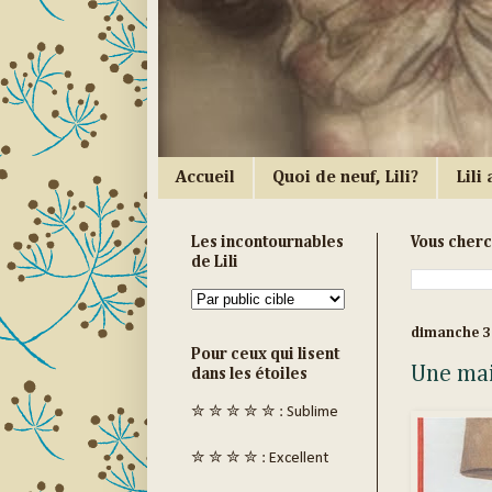
Accueil
Quoi de neuf, Lili?
Lili a
Les incontournables
Vous cher
de Lili
dimanche 3
Pour ceux qui lisent
Une mai
dans les étoiles
✮ ✮ ✮ ✮ ✮ : Sublime
✮ ✮ ✮ ✮ : Excellent