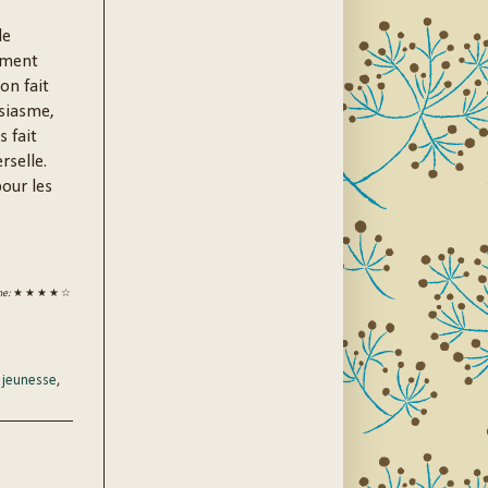
de
ement
on fait
usiasme,
s fait
rselle.
our les
ne:
★ ★ ★ ★ ☆
n jeunesse
,