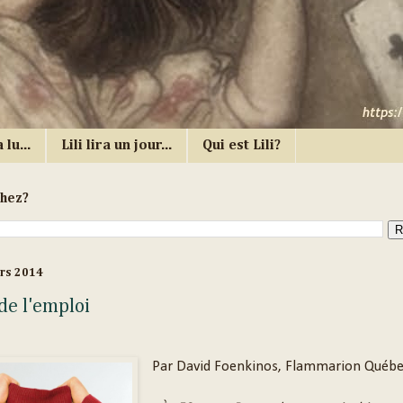
 lu...
Lili lira un jour...
Qui est Lili?
chez?
ars 2014
de l'emploi
Par David Foenkinos, Flammarion Québ