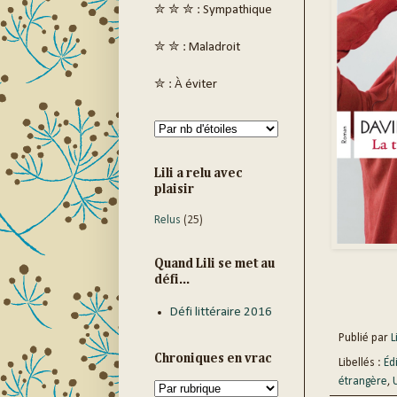
✮ ✮ ✮ : Sympathique
✮ ✮ : Maladroit
✮ : À éviter
Lili a relu avec
plaisir
Relus
(25)
Quand Lili se met au
défi...
Défi littéraire 2016
Publié par
Li
Chroniques en vrac
Libellés :
Éd
étrangère
,