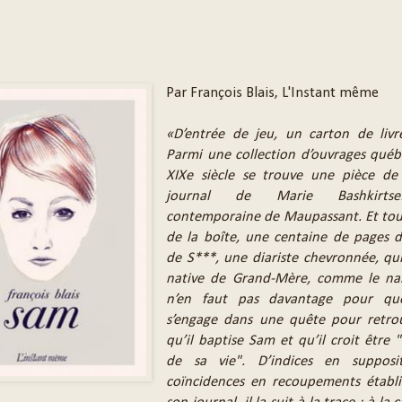
Par François Blais, L'Instant même
«D’entrée de jeu, un carton de livre
Parmi une collection d’ouvrages québ
XIXe siècle se trouve une pièce de 
journal de Marie Bashkirtse
contemporaine de Maupassant. Et tou
de la boîte, une centaine de pages d
de S***, une diariste chevronnée, qui
native de Grand-Mère, comme le narr
n’en faut pas davantage pour que
s’engage dans une quête pour retrou
qu’il baptise Sam et qu’il croit être
de sa vie". D’indices en supposi
coïncidences en recoupements établi