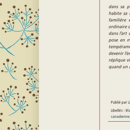
dans sa p
habite sa 
familière
ordinaire d
dans l’art
pose en me
tempéramen
devenir l’
réplique v
quand un a
Publié par
Li
Libellés :
Bl
canadienne