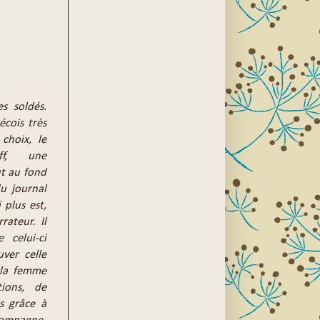
s soldés.
écois très
choix, le
ff, une
t au fond
u journal
 plus est,
ateur. Il
 celui-ci
ver celle
 "la femme
tions, de
s grâce à