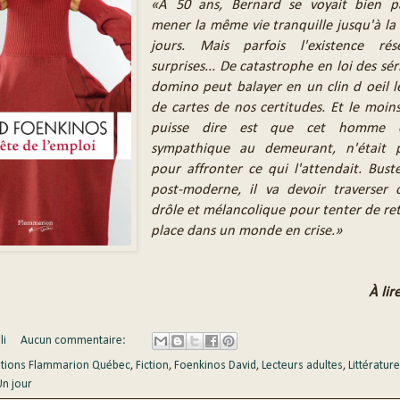
«À 50 ans, Bernard se voyait bien p
mener la même vie tranquille jusqu'à la 
jours. Mais parfois l'existence ré
surprises... De catastrophe en loi des séri
domino peut balayer en un clin d oeil 
de cartes de nos certitudes. Et le moin
puisse dire est que cet homme or
sympathique au demeurant, n'était 
pour affronter ce qui l'attendait. Bus
post-moderne, il va devoir traverser
drôle et mélancolique pour tenter de re
place dans un monde en crise.»
À lire
li
Aucun commentaire:
itions Flammarion Québec
,
Fiction
,
Foenkinos David
,
Lecteurs adultes
,
Littérature
Un jour