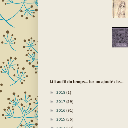
Lili au fil du temps... lus ou ajoutés le...
►
2018
(1)
►
2017
(59)
►
2016
(91)
►
2015
(56)
▼