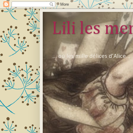
Lili les mer
... ou les mille délices d'Alice...