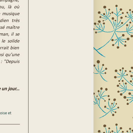
a campagne,
ou, là où
e musique
dien très
ssé maître
man, il se
le solide
rrait bien
nsi qu’une
 : "Depuis
 un jour...
oise et