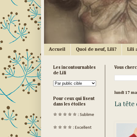
Accueil
Quoi de neuf, Lili?
Lili a
Les incontournables
Vous cher
de Lili
lundi 17 m
Pour ceux qui lisent
La tête 
dans les étoiles
✮ ✮ ✮ ✮ ✮ : Sublime
✮ ✮ ✮ ✮ : Excellent