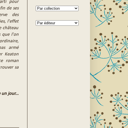
arti pour
fin de ses
serve des
es, l'effet
le château
s que l'on
dinaire,
pas armé
ter Keaton
 ce roman
trouver sa
 un jour...