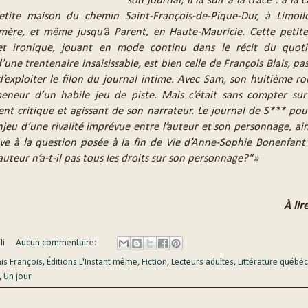
son journal, il la suit à la trace : à l
etite maison du chemin Saint-François-de-Pique-Dur, à Limoil
mère, et même jusqu’à Parent, en Haute-Mauricie. Cette petit
 et ironique, jouant en mode continu dans le récit du quoti
’une trentenaire insaisissable, est bien celle de François Blais, pa
 d’exploiter le filon du journal intime. Avec Sam, son huitième ro
neur d’un habile jeu de piste. Mais c’était sans compter sur 
t critique et agissant de son narrateur. Le journal de S*** pou
enjeu d’une rivalité imprévue entre l’auteur et son personnage, ai
ive à la question posée à la fin de Vie d’Anne-Sophie Bonenfant
uteur n’a-t-il pas tous les droits sur son personnage?"»
À lire
li
Aucun commentaire:
ais François
,
Éditions L'Instant même
,
Fiction
,
Lecteurs adultes
,
Littérature québéc
,
Un jour