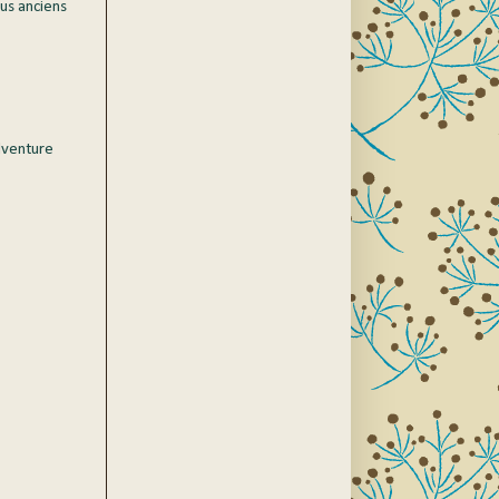
lus anciens
dventure