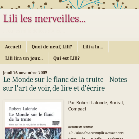
Lili les merveilles...
... ou les mille délices d'Alice...
Accueil
Quoi de neuf, Lili?
Lili a lu...
Lili lira un jour...
Qui est Lili?
jeudi 26 novembre 2009
Le Monde sur le flanc de la truite - Notes
sur l'art de voir, de lire et d'écrire
Par Robert Lalonde, Boréal,
Compact
Résumé de l'éditeur
«R. Lalonde accomplit devant nos