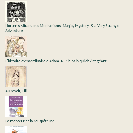
Horten's Miraculous Mechanisms: Magic, Mystery, & a Very Strange
Adventure
L'histoire extraordinaire d'Adam. R. : le nain qui devint géant
Au revoir, Lili...
Le menteur et la rouspéteuse