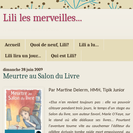
Lili les merveilles...
... ou les mille délices d'Alice...
Accueil
Quoi de neuf, Lili?
Lili a lu...
Lili lira un jour...
Qui est Lili?
dimanche 28 juin 2009
Meurtre au Salon du Livre
Par Martine Delerm, HMH, Tipik Junior
«Elsa n'en revient toujours pas : elle va pouvoir
côtoyer pendant trois jours, le temps d'un stage au
Salon du livre, son auteur favori, Marie O'Faye, sur
le stand où elle dédicace ses livres... Pourtant
l'aventure tourne vite au cauchemar l'éditeur du
célèbre écrivain tombe raide mort empoisonné, au