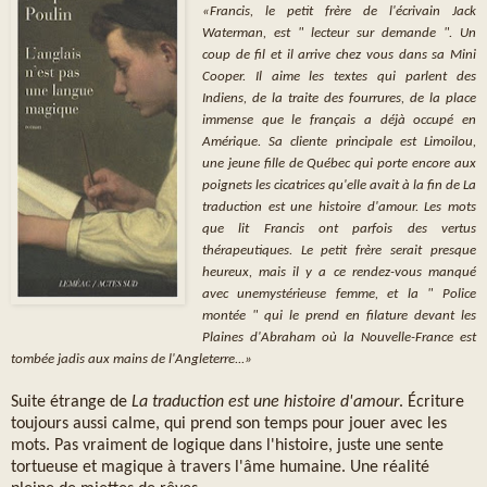
«Francis, le petit frère de l'écrivain Jack
Waterman, est " lecteur sur demande ". Un
coup de fil et il arrive chez vous dans sa Mini
Cooper. Il aime les textes qui parlent des
Indiens, de la traite des fourrures, de la place
immense que le français a déjà occupé en
Amérique. Sa cliente principale est Limoilou,
une jeune fille de Québec qui porte encore aux
poignets les cicatrices qu'elle avait à la fin de La
traduction est une histoire d'amour. Les mots
que lit Francis ont parfois des vertus
thérapeutiques. Le petit frère serait presque
heureux, mais il y a ce rendez-vous manqué
avec unemystérieuse femme, et la " Police
montée " qui le prend en filature devant les
Plaines d'Abraham où la Nouvelle-France est
tombée jadis aux mains de l'Angleterre...»
Suite étrange de
La traduction est une histoire d'amour
. Écriture
toujours aussi calme, qui prend son temps pour jouer avec les
mots. Pas vraiment de logique dans l'histoire, juste une sente
tortueuse et magique à travers l'âme humaine. Une réalité