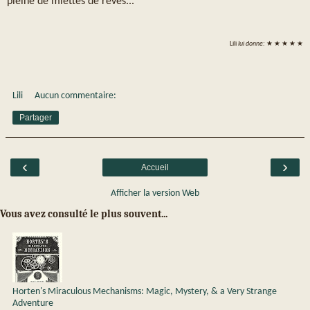
pleine de miettes de rêves...
Lili
lui donne:
★ ★ ★ ★ ★
Lili
Aucun commentaire:
Partager
‹
›
Accueil
Afficher la version Web
Vous avez consulté le plus souvent...
Horten's Miraculous Mechanisms: Magic, Mystery, & a Very Strange
Adventure