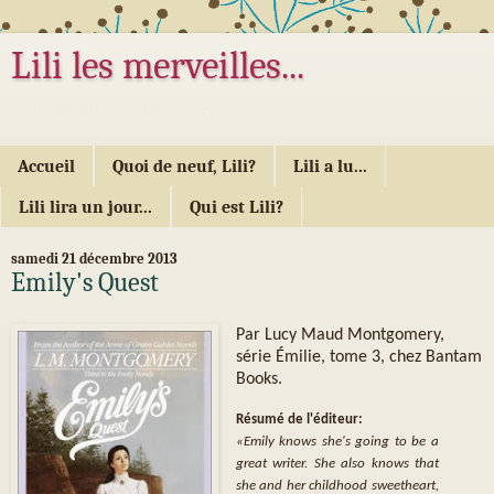
Lili les merveilles...
... ou les mille délices d'Alice...
Accueil
Quoi de neuf, Lili?
Lili a lu...
Lili lira un jour...
Qui est Lili?
samedi 21 décembre 2013
Emily's Quest
Par Lucy Maud Montgomery,
série Émilie, tome 3, chez Bantam
Books.
Résumé de l'éditeur:
«Emily knows she's going to be a
great writer. She also knows that
she and her childhood sweetheart,