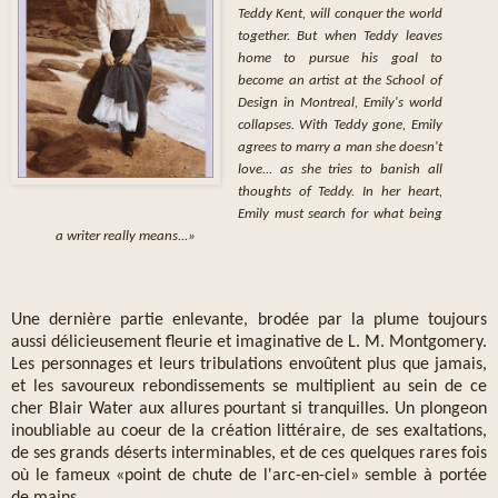
Teddy Kent, will conquer the world
together. But when Teddy leaves
home to pursue his goal to
become an artist at the School of
Design in Montreal, Emily's world
collapses. With Teddy gone, Emily
agrees to marry a man she doesn't
love... as she tries to banish all
thoughts of Teddy. In her heart,
Emily must search for what being
a writer really means...»
Une dernière partie enlevante, brodée par la plume toujours
aussi délicieusement fleurie et imaginative de L. M. Montgomery.
Les personnages et leurs tribulations envoûtent plus que jamais,
et les savoureux rebondissements se multiplient au sein de ce
cher Blair Water aux allures pourtant si tranquilles. Un plongeon
inoubliable au coeur de la création littéraire, de ses exaltations,
de ses grands déserts interminables, et de ces quelques rares fois
où le fameux «point de chute de l'arc-en-ciel» semble à portée
de mains.