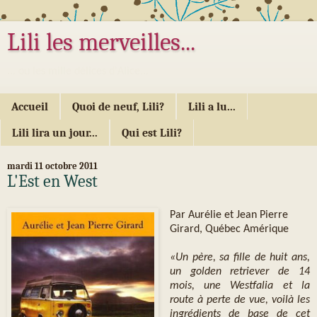
Lili les merveilles...
... ou les mille délices d'Alice...
Accueil
Quoi de neuf, Lili?
Lili a lu...
Lili lira un jour...
Qui est Lili?
mardi 11 octobre 2011
L'Est en West
Par Aurélie et Jean Pierre
Girard, Québec Amérique
«Un père, sa fille de huit ans,
un golden retriever de 14
mois, une Westfalia et la
route à perte de vue, voilà les
ingrédients de base de cet