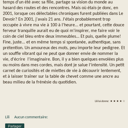
temps d'un été avec sa fille, partage sa vision du monde au
hasard des routes et des rencontres. Mais où étais-je donc, en
2001, lorsque ces délectables chroniques furent publiées dans Le
Devoir? En 2001, j'avais 21 ans. J'étais probablement trop
occupée à vivre ma vie à 100 à l'heure... et pourtant, cette douce
ferveur tranquille aurait eu de quoi m'inspirer, me faire voir le
coin de ciel bleu entre deux immeubles... Et puis, quelle plume!
Fine, juste... et en même temps si spontanée, authentique, sans
prétention. Un amoureux des mots, peu importe leur pedigree. Et
un souffle vibrant qui ne peut que donner envie de nommer la
vie, d'écrire l'imaginaire. Bon, il y a bien quelques envolées plus
ou moins dans mes cordes, mais dont je salue l'intensité. Un petit
carnet de curiosités et de miettes de vie à découvrir lentement,
et à laisser traîner sur la table de chevet comme une ancre au
beau milieu de la frénésie du quotidien.
Lili
lui donne:
★ ★ ★ ★ ☆
Lili
Aucun commentaire:
Partager