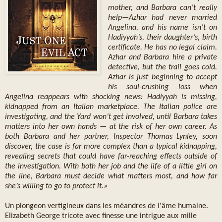
mother, and Barbara can’t really
help—Azhar had never married
Angelina, and his name isn’t on
Hadiyyah’s, their daughter’s, birth
certificate. He has no legal claim.
Azhar and Barbara hire a private
detective, but the trail goes cold.
Azhar is just beginning to accept
his soul-crushing loss when
Angelina reappears with shocking news: Hadiyyah is missing,
kidnapped from an Italian marketplace. The Italian police are
investigating, and the Yard won’t get involved, until Barbara takes
matters into her own hands — at the risk of her own career. As
both Barbara and her partner, Inspector Thomas Lynley, soon
discover, the case is far more complex than a typical kidnapping,
revealing secrets that could have far-reaching effects outside of
the investigation. With both her job and the life of a little girl on
the line, Barbara must decide what matters most, and how far
she’s willing to go to protect it.»
Un plongeon vertigineux dans les méandres de l'âme humaine.
Elizabeth George tricote avec finesse une intrigue aux mille