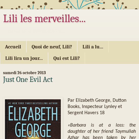
Lili les merveilles...
... ou les mille délices d'Alice...
Accueil
Quoi de neuf, Lili?
Lili a lu...
Lili lira un jour...
Qui est Lili?
samedi 26 octobre 2013
Just One Evil Act
Par Elizabeth George, Dutton
Books, Inspecteur Lynley et
Sergent Havers 18
«Barbara is at a loss: the
daughter of her friend Taymullah
Azhar has been taken by her