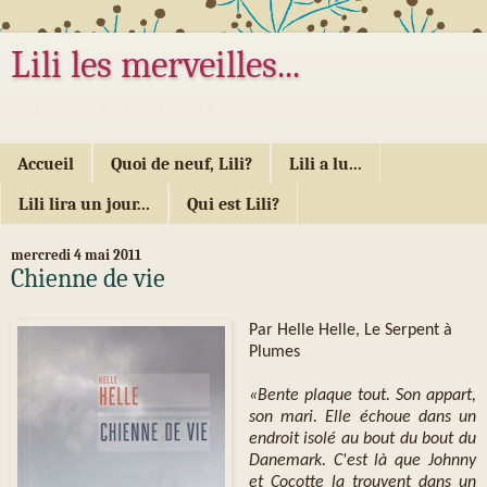
Lili les merveilles...
... ou les mille délices d'Alice...
Accueil
Quoi de neuf, Lili?
Lili a lu...
Lili lira un jour...
Qui est Lili?
mercredi 4 mai 2011
Chienne de vie
Par Helle Helle, Le Serpent à
Plumes
«Bente plaque tout. Son appart,
son mari. Elle échoue dans un
endroit isolé au bout du bout du
Danemark. C'est là que Johnny
et Cocotte la trouvent dans un