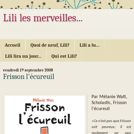
Lili les merveilles...
... ou les mille délices d'Alice...
Accueil
Quoi de neuf, Lili?
Lili a lu...
Lili lira un jour...
Qui est Lili?
vendredi 19 septembre 2008
Frisson l'écureuil
Par Mélanie Watt,
Scholastic, Frisson
l'écureuil
«Ce n’est pas que Frisson
soit peureux; il est
seulement un peu