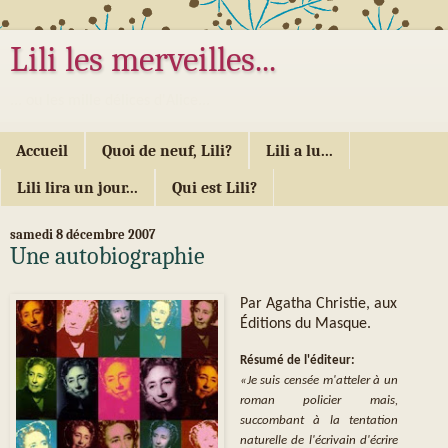
Lili les merveilles...
... ou les mille délices d'Alice...
Accueil
Quoi de neuf, Lili?
Lili a lu...
Lili lira un jour...
Qui est Lili?
samedi 8 décembre 2007
Une autobiographie
Par Agatha Christie, aux
Éditions du Masque.
Résumé de l'éditeur:
«Je suis censée m'atteler à un
roman policier mais,
succombant à la tentation
naturelle de l'écrivain d'écrire