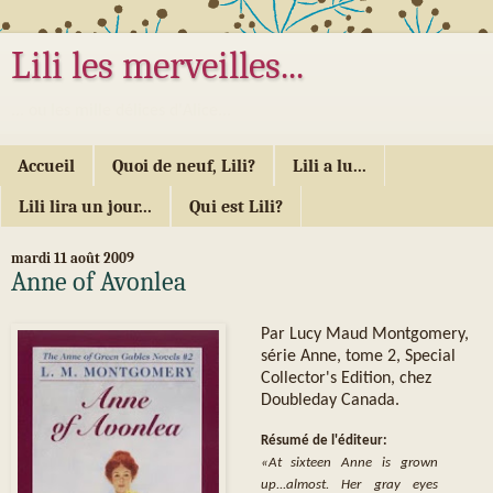
Lili les merveilles...
... ou les mille délices d'Alice...
Accueil
Quoi de neuf, Lili?
Lili a lu...
Lili lira un jour...
Qui est Lili?
mardi 11 août 2009
Anne of Avonlea
Par Lucy Maud Montgomery,
série Anne, tome 2, Special
Collector's Edition, chez
Doubleday Canada.
Résumé de l'éditeur:
«At sixteen Anne is grown
up...almost. Her gray eyes