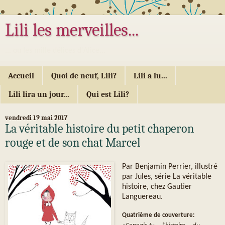
Lili les merveilles...
... ou les mille délices d'Alice...
Accueil
Quoi de neuf, Lili?
Lili a lu...
Lili lira un jour...
Qui est Lili?
vendredi 19 mai 2017
La véritable histoire du petit chaperon
rouge et de son chat Marcel
Par Benjamin Perrier, illustré
par Jules, série La véritable
histoire, chez Gautier
Languereau.
Quatrième de couverture: