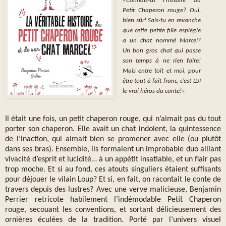
«Connais-tu l’histoire du
Petit Chaperon rouge? Oui,
bien sûr! Sais-tu en revanche
que cette petite fille espiègle
a un chat nommé Marcel?
Un bon gros chat qui passe
son temps à ne rien faire!
Mais entre toit et moi, pour
être tout à fait franc, c’est LUI
le vrai héros du conte!»
Il était une fois, un petit chaperon rouge, qui n’aimait pas du tout
porter son chaperon. Elle avait un chat indolent, la quintessence
de l’inaction, qui aimait bien se promener avec elle (ou plutôt
dans ses bras). Ensemble, ils formaient un improbable duo alliant
vivacité d’esprit et lucidité… à un appétit insatiable, et un flair pas
trop moche. Et si au fond, ces atouts singuliers étaient suffisants
pour déjouer le vilain Loup? Et si, en fait, on racontait le conte de
travers depuis des lustres? Avec une verve malicieuse, Benjamin
Perrier retricote habilement l’indémodable Petit Chaperon
rouge, secouant les conventions, et sortant délicieusement des
ornières éculées de la tradition. Porté par l’univers visuel