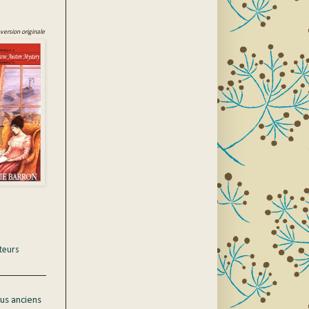
 version originale
teurs
lus anciens