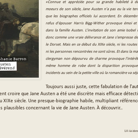
«Connue et appréciée pour sa grande habileté à dé
moeurs de son siècle, Jane Austen n'a pas eu la vie ter
que les biographes officiels lui accordent. En décemb
refus d'épouser Harris Bigg-Wither provoque émoi et
dans la famille Austen. L'invitation de son amie Isobel
donc comme une vraie délivrance et Jane s'empresse de
le Dorset. Mais en ce début du XIXe siècle, ni les rout
ni les personnes rencontrées ne sont sûres. Et dans la ma
clergyman non dépourvu de charme provoque l'intérêt
même homme de robe dont la disparition provoque
incidents au sein de la petite ville où la romancière va séj
Toujours aussi juste, cette fabulation de l'au
ent croire que Jane Austen a été une discrète mais efficace détect
u XIXe siècle. Une presque-biographie habile, multipliant référenc
s plausibles concernant la vie de Jane Austen. À découvrir...
Lili
lui don