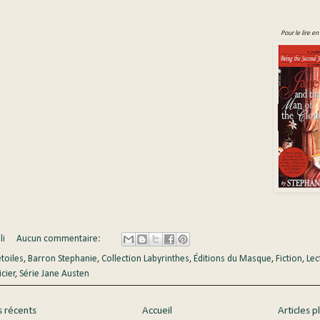
Pour le lire en
li
Aucun commentaire:
étoiles
,
Barron Stephanie
,
Collection Labyrinthes
,
Éditions du Masque
,
Fiction
,
Lec
icier
,
Série Jane Austen
s récents
Accueil
Articles p