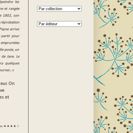
peindre les
ne et rangée
re 1802, son
 réprobation
 Payne arrive
 partir pour
es empruntées
lle-poste, un
 de Jane. Le
ra quelques
ourner...»
teur. On
ive
es et
ne:
★ ★ ★ ★ ☆