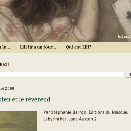
 lu...
Lili lira un jour...
Qui est Lili?
chez?
let 2008
sten et le révérend
Par Stephanie Barron, Éditions du Masque,
Labyrinthes, Jane Austen 2