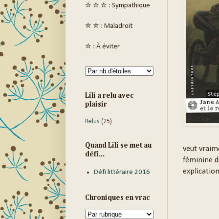
✮ ✮ ✮ : Sympathique
✮ ✮ : Maladroit
✮ : À éviter
Lili a relu avec
plaisir
Relus
(25)
Quand Lili se met au
veut vraim
défi...
féminine d
explication
Défi littéraire 2016
Chroniques en vrac