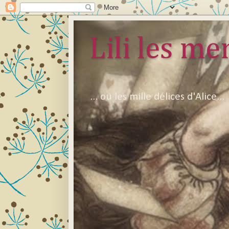
Lili les mer
... ou les mille délices d'Alice...