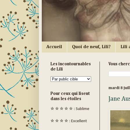
Accueil
Quoi de neuf, Lili?
Lili a
Les incontournables
Vous cher
de Lili
mardi 8 juil
Pour ceux qui lisent
Jane Au
dans les étoiles
✮ ✮ ✮ ✮ ✮ : Sublime
✮ ✮ ✮ ✮ : Excellent