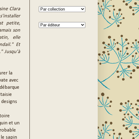
sine Clara
'installer
st petite,
jamais son
tin, elle
ndail." Et
." Jusqu'à
urer la
vate avec
 débarque
taisie
e designs
toire
quin et un
probable
 le sapin