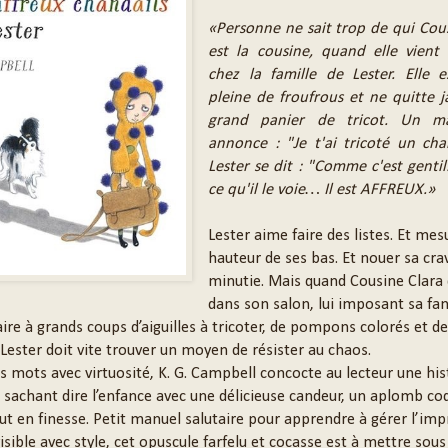
«Personne ne sait trop de qui Cou
est la cousine, quand elle vient s
chez la famille de Lester. Elle e
pleine de froufrous et ne quitte 
grand panier de tricot. Un ma
annonce : "Je t'ai tricoté un cha
Lester se dit : "Comme c'est gentil
ce qu'il le voie… Il est AFFREUX.»
Lester aime faire des listes. Et mes
hauteur de ses bas. Et nouer sa cra
minutie. Mais quand Cousine Clara
dans son salon, lui imposant sa fan
ire à grands coups d’aiguilles à tricoter, de pompons colorés et d
Lester doit vite trouver un moyen de résister au chaos.
s mots avec virtuosité, K. G. Campbell concocte au lecteur une his
, sachant dire l’enfance avec une délicieuse candeur, un aplomb co
t en finesse. Petit manuel salutaire pour apprendre à gérer l’im
isible avec style, cet opuscule farfelu et cocasse est à mettre sous