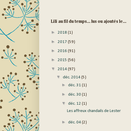
Lili au fil du temps... lus ou ajoutés le...
►
2018
(1)
►
2017
(59)
►
2016
(91)
►
2015
(56)
▼
2014
(97)
▼
déc. 2014
(5)
►
déc. 31
(1)
►
déc. 30
(1)
▼
déc. 12
(1)
Les affreux chandails de Lester
►
déc. 04
(2)