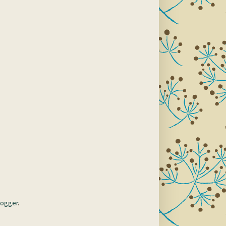
logger
.