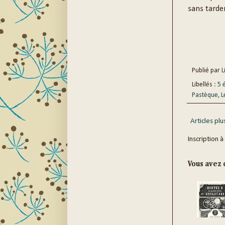
sans tard
Publié par
Li
Libellés :
5 
Pastèque
,
L
Articles plu
Inscription à
Vous avez c