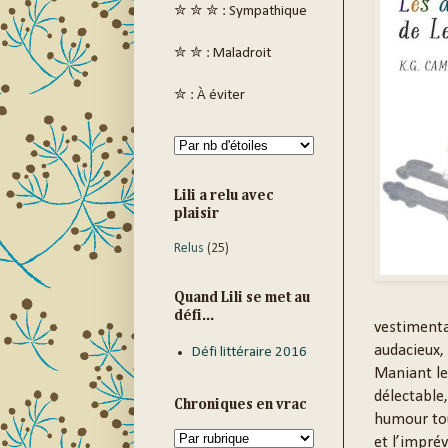
✮ ✮ ✮ : Sympathique
✮ ✮ : Maladroit
✮ : À éviter
Lili a relu avec
plaisir
Relus
(25)
Quand Lili se met au
défi...
vestimenta
audacieux, 
Défi littéraire 2016
Maniant le
délectable
Chroniques en vrac
humour tou
et l’imprév