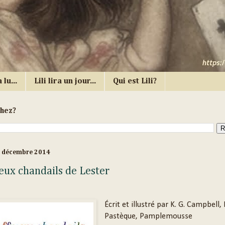
 lu...
Lili lira un jour...
Qui est Lili?
chez?
2 décembre 2014
reux chandails de Lester
Écrit et illustré par K. G. Campbell, 
Pastèque, Pamplemousse