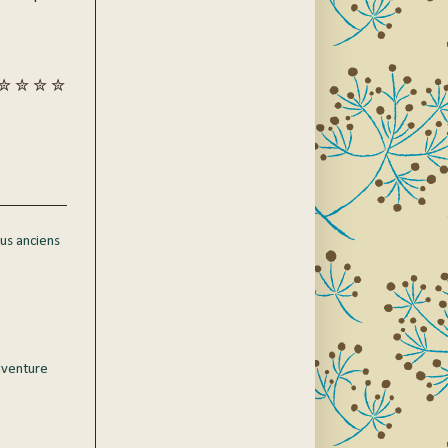
✮ ✮ ✮ ✮
lus anciens
dventure