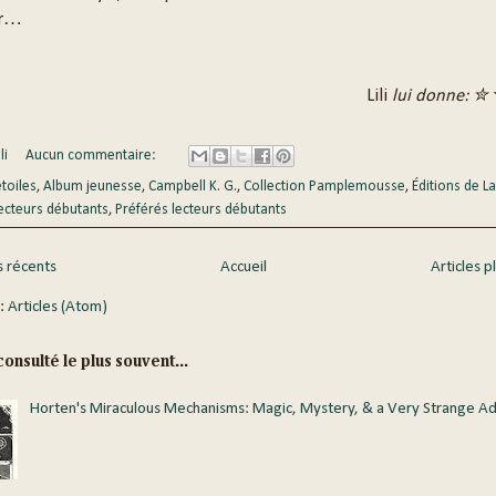
er…
Lili
lui donne: ✮
li
Aucun commentaire:
étoiles
,
Album jeunesse
,
Campbell K. G.
,
Collection Pamplemousse
,
Éditions de La
ecteurs débutants
,
Préférés lecteurs débutants
s récents
Accueil
Articles p
 :
Articles (Atom)
onsulté le plus souvent...
Horten's Miraculous Mechanisms: Magic, Mystery, & a Very Strange A