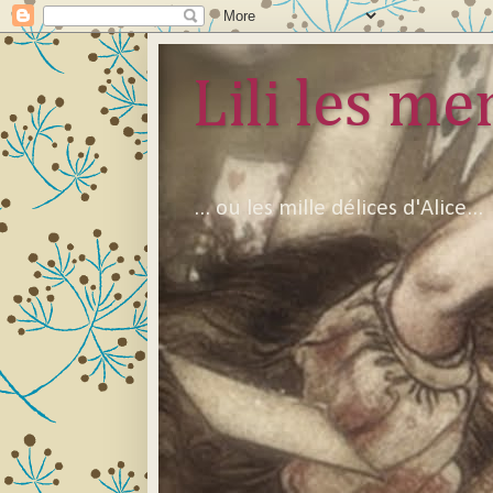
Lili les mer
... ou les mille délices d'Alice...