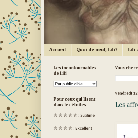
Accueil
Quoi de neuf, Lili?
Lili a
Les incontournables
Vous cher
de Lili
vendredi 1
Pour ceux qui lisent
Les aff
dans les étoiles
✮ ✮ ✮ ✮ ✮ : Sublime
✮ ✮ ✮ ✮ : Excellent