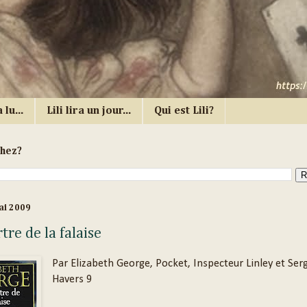
 lu...
Lili lira un jour...
Qui est Lili?
chez?
ai 2009
re de la falaise
Par Elizabeth George, Pocket, Inspecteur Linley et Ser
Havers 9