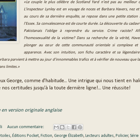
«Le couple le plus célèbre de Scotland Yard n'est pas au meilleur 
L'inspecteur Lynley est en voyage de noces et Barbara Havers, nez et 
au cours de sa dernière enquête, se repose dans une petite station 
l'Essex. Sa convalescence est de courte durée. La découverte du cadav
Pakistanais l'oblige à reprendre du service. Crime raciste? Aff
l'homosexualité de la victime? Dans sa recherche de la vérité, Have
plonger au cœur de cette communauté orientale si complexe et 
apparence. Avec son intuition, son fichu caractère et sa légendair
rbara parvient à mettre au jour d'innommables trafics et à vérifier de nouveau que l
ns limites.»
ux George, comme d'habitude... Une intrigue qui nous tient en hal
os certitudes jusqu'à la toute dernière ligne!... Une réussite!
e en version originale anglaise
li
Aucun commentaire:
étoiles
,
Éditions Pocket
,
Fiction
,
George Élizabeth
,
Lecteurs adultes
,
Policier
,
Série