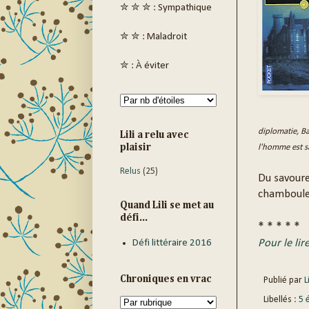
✮ ✮ ✮ : Sympathique
✮ ✮ : Maladroit
✮ : À éviter
diplomatie, Ba
Lili a relu avec
plaisir
l'homme est sa
Relus
(25)
Du savoure
chamboule n
Quand Lili se met au
défi...
* * * * *
Défi littéraire 2016
Pour le lir
Chroniques en vrac
Publié par
Li
Libellés :
5 