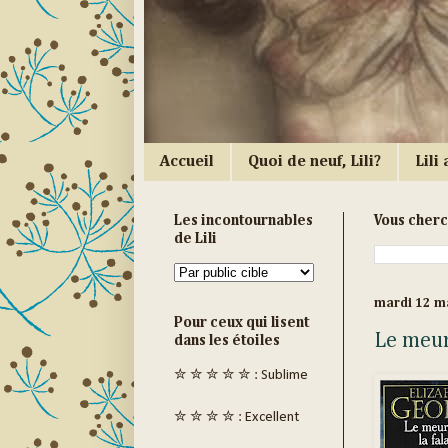
Accueil
Quoi de neuf, Lili?
Lili a
Les incontournables
Vous cher
de Lili
mardi 12 m
Pour ceux qui lisent
Le meurt
dans les étoiles
✮ ✮ ✮ ✮ ✮ : Sublime
✮ ✮ ✮ ✮ : Excellent