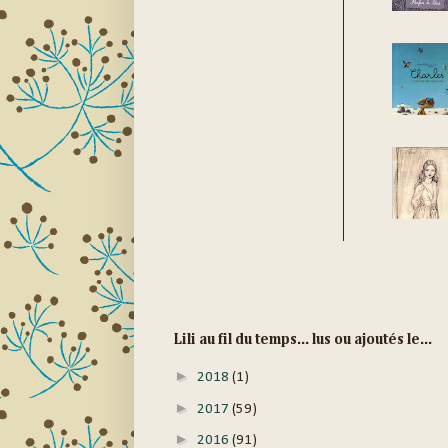
Lili au fil du temps... lus ou ajoutés le...
►
2018
(1)
►
2017
(59)
►
2016
(91)