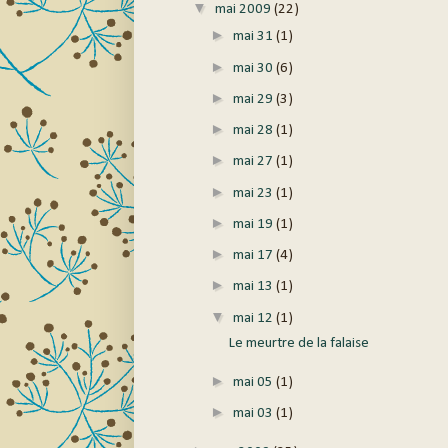
▼
mai 2009
(22)
►
mai 31
(1)
►
mai 30
(6)
►
mai 29
(3)
►
mai 28
(1)
►
mai 27
(1)
►
mai 23
(1)
►
mai 19
(1)
►
mai 17
(4)
►
mai 13
(1)
▼
mai 12
(1)
Le meurtre de la falaise
►
mai 05
(1)
►
mai 03
(1)