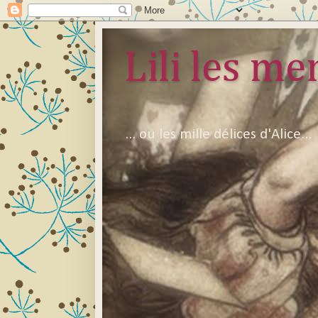
Lili les mer
... ou les mille délices d'Alice...