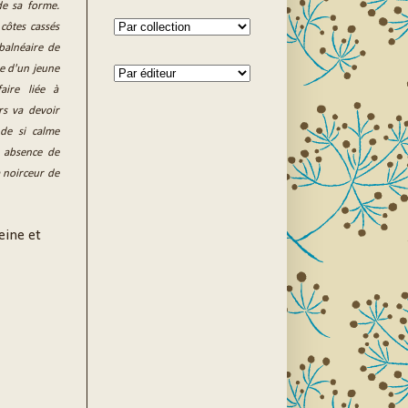
de sa forme.
côtes cassés
balnéaire de
re d'un jeune
aire liée à
rs va devoir
de si calme
e absence de
a noirceur de
eine et