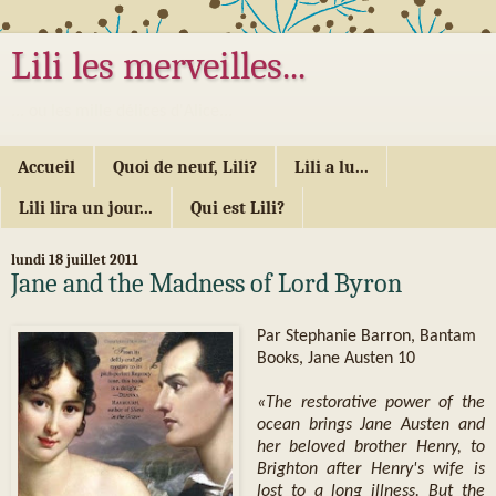
Lili les merveilles...
... ou les mille délices d'Alice...
Accueil
Quoi de neuf, Lili?
Lili a lu...
Lili lira un jour...
Qui est Lili?
lundi 18 juillet 2011
Jane and the Madness of Lord Byron
Par Stephanie Barron, Bantam
Books, Jane Austen 10
«The restorative power of the
ocean brings Jane Austen and
her beloved brother Henry, to
Brighton after Henry's wife is
lost to a long illness. But the