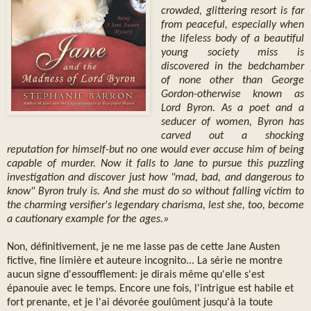
crowded, glittering resort is far
from peaceful, especially when
the lifeless body of a beautiful
young society miss is
discovered in the bedchamber
of none other than George
Gordon-otherwise known as
Lord Byron. As a poet and a
seducer of women, Byron has
carved out a shocking
reputation for himself-but no one would ever accuse him of being
capable of murder. Now it falls to Jane to pursue this puzzling
investigation and discover just how "mad, bad, and dangerous to
know" Byron truly is. And she must do so without falling victim to
the charming versifier's legendary charisma, lest she, too, become
a cautionary example for the ages.»
Non, définitivement, je ne me lasse pas de cette Jane Austen
fictive, fine limière et auteure incognito... La série ne montre
aucun signe d'essoufflement: je dirais même qu'elle s'est
épanouie avec le temps. Encore une fois, l'intrigue est habile et
fort prenante, et je l'ai dévorée goulûment jusqu'à la toute