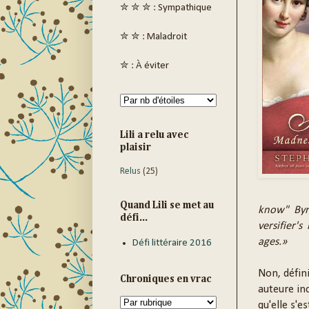
✮ ✮ ✮ : Sympathique
✮ ✮ : Maladroit
✮ : À éviter
Lili a relu avec
plaisir
Relus
(25)
Quand Lili se met au
know" Byro
défi...
versifier'
ages.»
Défi littéraire 2016
Non, défini
Chroniques en vrac
auteure in
qu'elle s'e