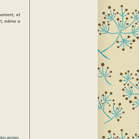
quement, et
ant, même si
plus ancien