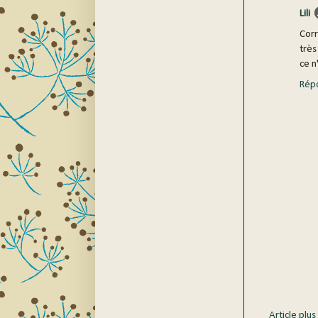
Lili
Corr
très
ce n
Rép
Article plus