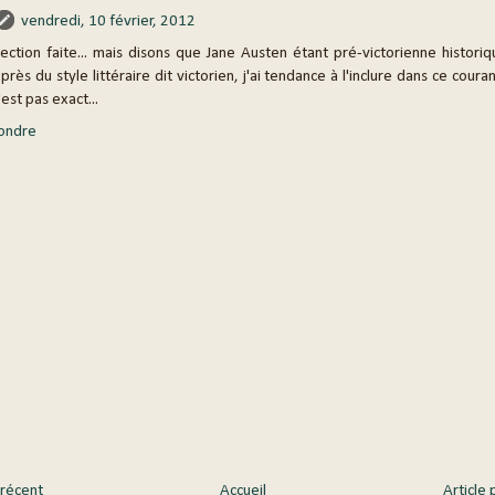
vendredi, 10 février, 2012
ection faite... mais disons que Jane Austen étant pré-victorienne histori
 près du style littéraire dit victorien, j'ai tendance à l'inclure dans ce cour
'est pas exact...
ondre
 récent
Accueil
Article 