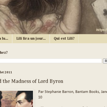
 lu...
Lili lira un jour...
Qui est Lili?
chez?
llet 2011
d the Madness of Lord Byron
Par Stephanie Barron, Bantam Books, Jan
10