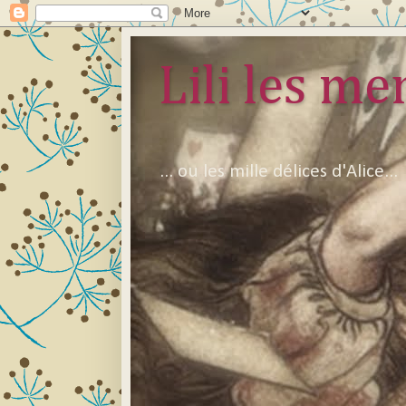
Lili les mer
... ou les mille délices d'Alice...