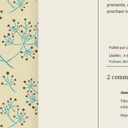
prenante, 
prochain t
Publié par
Li
Libellés :
4 
Policier
,
Sér
2 comme
Ano
Très
n'ét
Rép