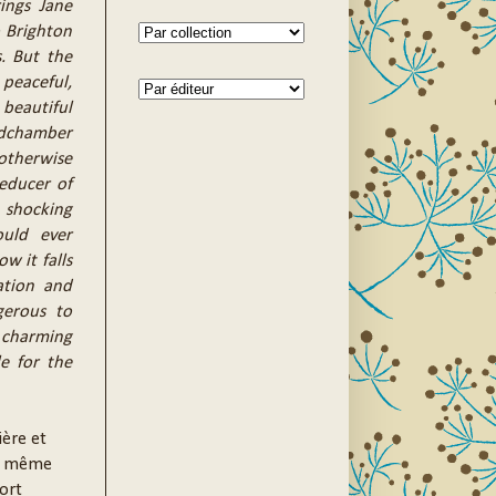
ings Jane
 Brighton
s. But the
peaceful,
beautiful
bedchamber
therwise
educer of
hocking
ould ever
w it falls
ation and
gerous to
 charming
le for the
ière et
is même
fort