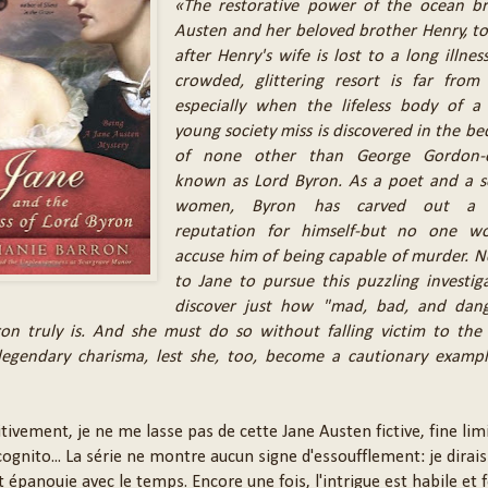
«The restorative power of the ocean br
Austen and her beloved brother Henry, to
after Henry's wife is lost to a long illnes
crowded, glittering resort is far from 
especially when the lifeless body of a 
young society miss is discovered in the 
of none other than George Gordon-o
known as Lord Byron. As a poet and a s
women, Byron has carved out a s
reputation for himself-but no one w
accuse him of being capable of murder. No
to Jane to pursue this puzzling investig
discover just how "mad, bad, and dan
n truly is. And she must do so without falling victim to the
s legendary charisma, lest she, too, become a cautionary examp
tivement, je ne me lasse pas de cette Jane Austen fictive, fine lim
cognito... La série ne montre aucun signe d'essoufflement: je dira
st épanouie avec le temps. Encore une fois, l'intrigue est habile et 