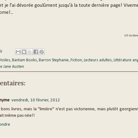
et je l'ai dévorée goulûment jusqu'à la toute dernière page! Viveme
ome!...
Lili
lui don
li
étoiles
,
Bantam Books
,
Barron Stephanie
,
Fiction
,
Lecteurs adultes
,
Littérature a
ie Jane Austen
ntaires:
nyme
vendredi, 10 février, 2012
 bons livres, mais la "limière" n'est pas victorienne, mais plutôt georgienn
ait même pas née!!
ondre