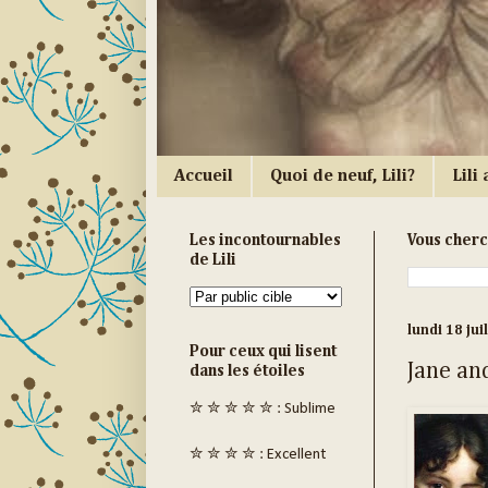
Accueil
Quoi de neuf, Lili?
Lili a
Les incontournables
Vous cher
de Lili
lundi 18 jui
Pour ceux qui lisent
Jane an
dans les étoiles
✮ ✮ ✮ ✮ ✮ : Sublime
✮ ✮ ✮ ✮ : Excellent