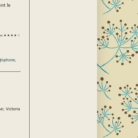
nt le
ne:
★ ★ ★ ★ ☆
nglophone
,
e; Victoria