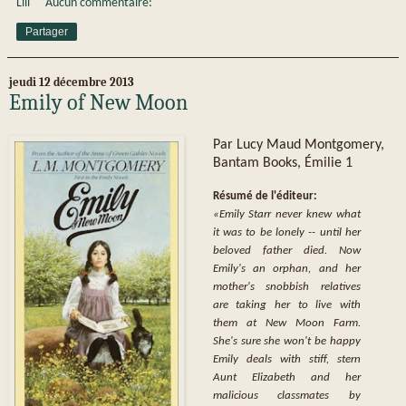
Lili
Aucun commentaire:
Partager
jeudi 12 décembre 2013
Emily of New Moon
Par Lucy Maud Montgomery,
Bantam Books, Émilie 1
Résumé de l'éditeur:
«Emily Starr never knew what
it was to be lonely -- until her
beloved father died. Now
Emily's an orphan, and her
mother's snobbish relatives
are taking her to live with
them at New Moon Farm.
She's sure she won't be happy
Emily deals with stiff, stern
Aunt Elizabeth and her
malicious classmates by