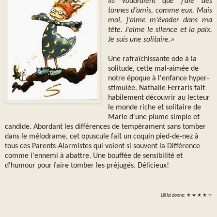
Ils voudraient que j’aie des
tonnes d’amis, comme eux. Mais
moi, j’aime m’évader dans ma
tête. J’aime le silence et la paix.
Je suis une solitaire.»
Une rafraîchissante ode à la
solitude, cette mal-aimée de
notre époque à l'enfance hyper-
stimulée. Nathalie Ferraris fait
habilement découvrir au lecteur
le monde riche et solitaire de
Marie d'une plume simple et
candide. Abordant les différences de tempérament sans tomber
dans le mélodrame, cet opuscule fait un coquin pied-de-nez à
tous ces Parents-Alarmistes qui voient si souvent la Différence
comme l'ennemi à abattre. Une bouffée de sensibilité et
d'humour pour faire tomber les préjugés. Délicieux!
Lili
lui donne:
★ ★ ★ ★ ☆