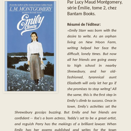
Par Lucy Maud Montgomery,
série Émilie, tome 2, chez
Bantam Books.
Résumé de l'éditeur:
«Emily Starr was born with the
desire to write. As an orphan
living on New Moon Farm,
writing helped her face the
difficult, lonely times. But now
all her friends are going away
to high school in nearby
Shrewsbury, and her old-
fashioned, tyrannical aunt
Elizabeth will only let her go if
she promises to stop writng! All
the same, this is the first step in
Emily's climb to success. Once in
town, Emily's activities set the
Shrewsbury gossips buzzing. But Emily and her friends are
confident -- Ilse's a born actress, Teddy's set to be a great artist,
and roguish Perry has the makings of a brilliant lawyer. When
Emily has her poems published and writes for the town