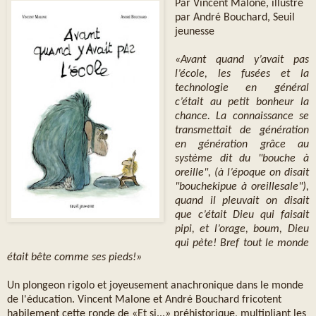
Par Vincent Malone, illustré
par André Bouchard, Seuil
jeunesse
«Avant quand y’avait pas
l’école, les fusées et la
technologie en général
c’était au petit bonheur la
chance. La connaissance se
transmettait de génération
en génération grâce au
système dit du "bouche à
oreille", (à l’époque on disait
"bouchekipue à oreillesale"),
quand il pleuvait on disait
que c’était Dieu qui faisait
pipi, et l’orage, boum, Dieu
qui pète! Bref tout le monde
était bête comme ses pieds!»
Un plongeon rigolo et joyeusement anachronique dans le monde
de l'éducation. Vincent Malone et André Bouchard fricotent
habilement cette ronde de «Et si...» préhistorique, multipliant les