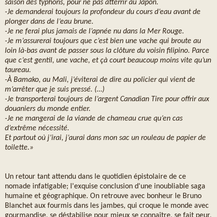
saison des typhons, pour ne pas atterrir au Japon.
-Je demanderai toujours la profondeur du cours d’eau avant de
plonger dans de l’eau brune.
-Je ne ferai plus jamais de l’apnée nu dans la Mer Rouge.
-Je m’assurerai toujours que c’est bien une vache qui broute au
loin là-bas avant de passer sous la clôture du voisin filipino. Parce
que c’est gentil, une vache, et çà court beaucoup moins vite qu’un
taureau.
-À Bamako, au Mali, j’éviterai de dire au policier qui vient de
m’arrêter que je suis pressé. (…)
-Je transporterai toujours de l’argent Canadian Tire pour offrir aux
douaniers du monde entier.
-Je ne mangerai de la viande de chameau crue qu’en cas
d’extrême nécessité.
Et partout où j’irai, j’aurai dans mon sac un rouleau de papier de
toilette.»
Un retour tant attendu dans le quotidien épistolaire de ce
nomade infatigable; l'exquise conclusion d'une inoubliable saga
humaine et géographique. On retrouve avec bonheur le Bruno
Blanchet aux fourmis dans les jambes, qui croque le monde avec
gourmandise, se déstabilise pour mieux se connaître, se fait peur,