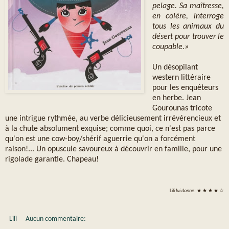
pelage. Sa maîtresse,
en colère, interroge
tous les animaux du
désert pour trouver le
coupable.»
Un désopilant
western littéraire
pour les enquêteurs
en herbe. Jean
Gourounas tricote
une intrigue rythmée, au verbe délicieusement irrévérencieux et
à la chute absolument exquise; comme quoi, ce n'est pas parce
qu'on est une cow-boy/shérif aguerrie qu'on a forcément
raison!... Un opuscule savoureux à découvrir en famille, pour une
rigolade garantie. Chapeau!
Lili
lui donne:
★ ★ ★ ★ ☆
Lili
Aucun commentaire: