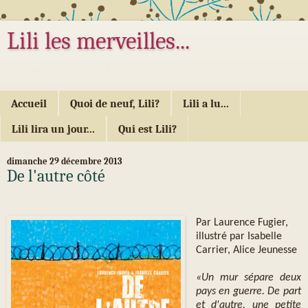
Lili les merveilles...
... ou les mille délices d'Alice...
Accueil
Quoi de neuf, Lili?
Lili a lu...
Lili lira un jour...
Qui est Lili?
dimanche 29 décembre 2013
De l'autre côté
Par Laurence Fugier,
illustré par Isabelle
Carrier, Alice Jeunesse
«Un mur sépare deux
pays en guerre. De part
et d'autre, une petite