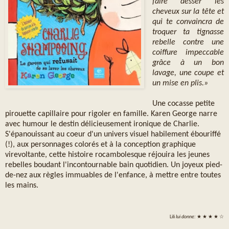
faire desser les
cheveux sur la tête et
qui te convaincra de
troquer ta tignasse
rebelle contre une
coiffure impeccable
grâce à un bon
lavage, une coupe et
un mise en plis.»
Une cocasse petite
pirouette capillaire pour rigoler en famille. Karen George narre
avec humour le destin délicieusement ironique de Charlie.
S'épanouissant au coeur d'un univers visuel habilement ébouriffé
(!), aux personnages colorés et à la conception graphique
virevoltante, cette histoire rocambolesque réjouira les jeunes
rebelles boudant l'incontournable bain quotidien. Un joyeux pied-
de-nez aux règles immuables de l'enfance, à mettre entre toutes
les mains.
Lili
lui donne:
★ ★ ★ ★ ☆