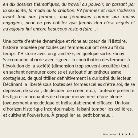
en dix dossiers thématiques, du travail au pouvoir, en passant par
la sexualité, la mode ou la création. 99 femmes et nous s'adresse
avant tout aux femmes, aux féministes comme aux moins
engagées, pour ne pas oublier que jamais rien n'est acquis et
qu'aujourd'hui encore beaucoup reste à faire...»
Une porte d'entrée dynamique et riche au coeur de l'Histoire;
histoire modelée par toutes ces femmes qui ont osé au fil du
temps, l'Histoire avec un grand «F», en quelque sorte. Fanny
Saccomanno aborde avec rigueur la contribution des femmes à
l'évolution de la société (dimension trop souvent occultée) tout
en sachant demeurer concise et surtout d'un enthousiasme
contagieux, de quoi titiller définitivement la curiosité du lecteur.
Déclinant la liberté sous toutes ses formes (celles d'être soi, de se
dépasser, de savoir, de décider, de créer, etc.), l'auteure présente
les figures marquantes de chaque mouvement d'une plume
joyeusement anecdotique et indiscutablement efficace. Un tour
d'horizon historique incontournable, faisant tomber les oeillères,
et cultivant l'ouverture. À grappiller au petit bonheur...
Lili
lui donne:
★ ★ ★ ★ ☆