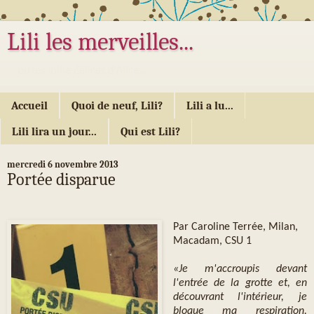
Lili les merveilles...
... ou les mille délices d'Alice...
Accueil
Quoi de neuf, Lili?
Lili a lu...
Lili lira un jour...
Qui est Lili?
mercredi 6 novembre 2013
Portée disparue
Par Caroline Terrée, Milan,
Macadam, CSU 1
«Je m'accroupis devant
l'entrée de la grotte et, en
découvrant l'intérieur, je
bloque ma respiration.