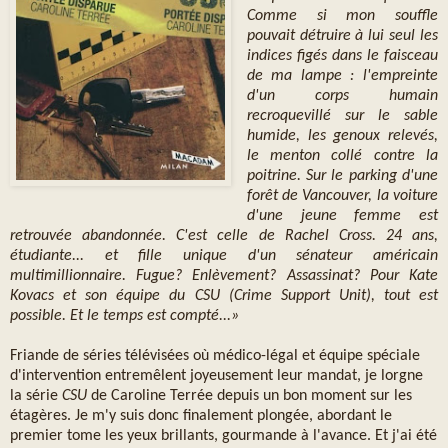
Comme si mon souffle
pouvait détruire à lui seul les
indices figés dans le faisceau
de ma lampe : l'empreinte
d'un corps humain
recroquevillé sur le sable
humide, les genoux relevés,
le menton collé contre la
poitrine. Sur le parking d'une
forêt de Vancouver, la voiture
d'une jeune femme est
retrouvée abandonnée. C'est celle de Rachel Cross. 24 ans,
étudiante... et fille unique d'un sénateur américain
multimillionnaire. Fugue? Enlèvement? Assassinat? Pour Kate
Kovacs et son équipe du CSU (Crime Support Unit), tout est
possible. Et le temps est compté...»
Friande de séries télévisées où médico-légal et équipe spéciale
d'intervention entremêlent joyeusement leur mandat, je lorgne
la série
CSU
de Caroline Terrée depuis un bon moment sur les
étagères. Je m'y suis donc finalement plongée, abordant le
premier tome les yeux brillants, gourmande à l'avance. Et j'ai été