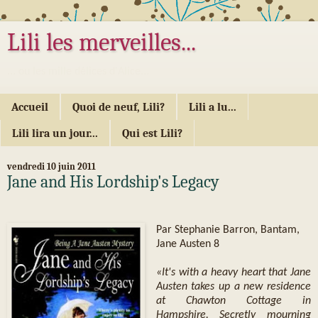
Lili les merveilles...
... ou les mille délices d'Alice...
Accueil
Quoi de neuf, Lili?
Lili a lu...
Lili lira un jour...
Qui est Lili?
vendredi 10 juin 2011
Jane and His Lordship's Legacy
Par Stephanie Barron, Bantam,
Jane Austen 8
«It's with a heavy heart that Jane
Austen takes up a new residence
at Chawton Cottage in
Hampshire. Secretly mourning