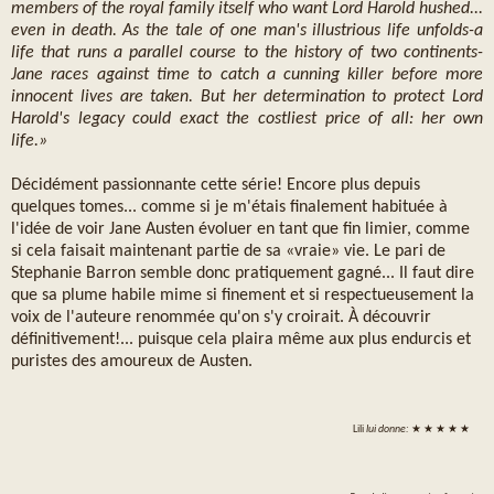
members of the royal family itself who want Lord Harold hushed...
even in death. As the tale of one man's illustrious life unfolds-a
life that runs a parallel course to the history of two continents-
Jane races against time to catch a cunning killer before more
innocent lives are taken. But her determination to protect Lord
Harold's legacy could exact the costliest price of all: her own
life.»
Décidément passionnante cette série! Encore plus depuis
quelques tomes... comme si je m'étais finalement habituée à
l'idée de voir Jane Austen évoluer en tant que fin limier, comme
si cela faisait maintenant partie de sa «vraie» vie. Le pari de
Stephanie Barron semble donc pratiquement gagné... Il faut dire
que sa plume habile mime si finement et si respectueusement la
voix de l'auteure renommée qu'on s'y croirait. À découvrir
définitivement!... puisque cela plaira même aux plus endurcis et
puristes des amoureux de Austen.
Lili
lui donne:
★ ★ ★ ★ ★