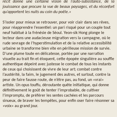
récit donne une certaine vision de l’auto-subsistance, de la
jouissance que procure la vue de beaux paysages, et du réconfort
qu’apportent les nuits au coin du poêle.»
S’isoler pour mieux se retrouver, pour voir clair dans ses rêves,
pour réapprendre l’essentiel: un pari risqué pour un couple tout
neuf habitué à la frénésie de Séoul. Yeon-sik Hong plonge le
lecteur dans une audacieuse migration vers la campagne, où le
rude sevrage de l’hyperstimulation et de la relative accessibilité
urbaine se transforme bien vite en périlleuse mission de survie.
D’une plume toute en délicatesse, portée par une narration
visuelle au trait fin et éloquent, cette épopée singulière au souffle
authentique dépeint avec justesse le combat de tous les instants
de ceux qui choisissent de vivre de leur art; combat contre
l’austérité, la faim, le jugement des autres, et surtout, contre la
peur de faire fausse route, de n’être pas, au fond, un «vrai»
artiste. Un opus touffu, déroutante quête initiatique, qui donne
définitivement le goût de tenter l’improbable, de cultiver
l’impromptu, de préférer les sentes cachées et les parcours
sinueux, de braver les tempêtes, pour enfin oser faire résonner sa
«voix» au grand jour.