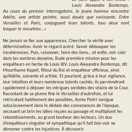
Louis Alexandre Bontemps.
Au cours du premier interrogatoire, le jeune homme rencontre
Adélie, une artiste peintre, aussi douée que ravissante. Entre
Versailles et Paris, conjuguant leurs talents, tous deux vont
traquer le meurtrier...»
Ne jamais se fier aux apparences. Chercher la vérité avec
détermination. Avoir le regard acéré. Savoir débusquer les
incohérences. Puis, raisonner, faire des liens… et enfin, voir clair
dans les sombres desseins. Rude première mission pour les
enquêteurs en herbe de Louis XIV, Louis Alexandre Bontemps, dit
Mourlhame Kapell, filleul du Roi et enquêteur officieux, ainsi
qu’Adélie, suivante et artiste. Et pourtant, grâce à leur vigilance,
leur intuition et leurs nombreux talents cachés, ils parviendront
rapidement à déjouer les intrigues sordides des vilains de la Cour.
Racontant de sa plume fine le Versailles d’autrefois, et lui
retricotant habilement des possibles, Annie Pietri navigue
astucieusement dans le dédale des convenances de l’époque,
secouant un brin les idées reçues au passage et multipliant les
rebondissements, au grand bonheur des lecteurs. Un duo
d’enquêteurs singulier et sympathique qu’il fait bon voir se
démener contre les injustices. À découvrir.