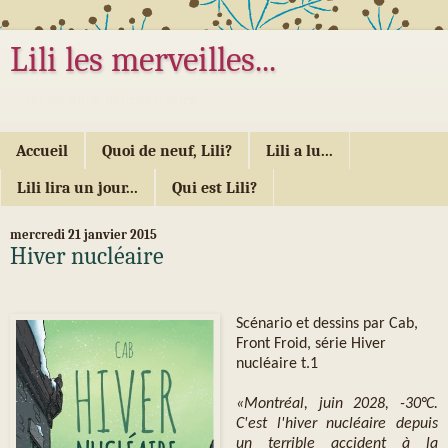
Lili les merveilles...
... ou les mille délices d'Alice...
Accueil
Quoi de neuf, Lili?
Lili a lu...
Lili lira un jour...
Qui est Lili?
mercredi 21 janvier 2015
Hiver nucléaire
Scénario et dessins par Cab,
Front Froid, série Hiver
nucléaire t.1
«Montréal, juin 2028, -30°C.
C'est l'hiver nucléaire depuis
un terrible accident à la