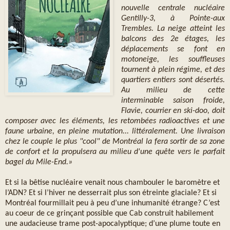
nouvelle centrale nucléaire
Gentilly-3, à Pointe-aux
Trembles. La neige atteint les
balcons des 2e étages, les
déplacements se font en
motoneige, les souffleuses
tournent à plein régime, et des
quartiers entiers sont désertés.
Au milieu de cette
interminable saison froide,
Flavie, courrier en ski-doo, doit
composer avec les éléments, les retombées radioactives et une
faune urbaine, en pleine mutation... littéralement. Une livraison
chez le couple le plus "cool" de Montréal la fera sortir de sa zone
de confort et la propulsera au milieu d'une quête vers le parfait
bagel du Mile-End.»
Et si la bêtise nucléaire venait nous chambouler le baromètre et
l’ADN? Et si l’hiver ne desserrait plus son étreinte glaciale? Et si
Montréal fourmillait peu à peu d’une inhumanité étrange? C’est
au coeur de ce grinçant possible que Cab construit habilement
une audacieuse trame post-apocalyptique; d’une plume toute en