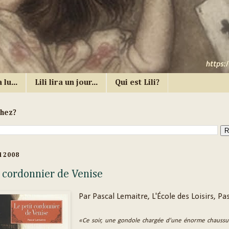
 lu...
Lili lira un jour...
Qui est Lili?
chez?
i 2008
t cordonnier de Venise
Par Pascal Lemaitre, L'École des Loisirs, Pa
«Ce soir, une gondole chargée d'une énorme chaussu