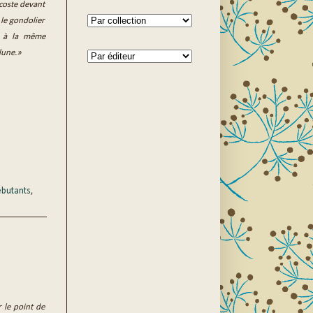
ccoste devant
 le gondolier
n à la même
 lune.»
ébutants
,
 le point de