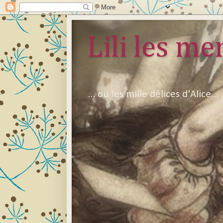
Lili les mer
... ou les mille délices d'Alice...