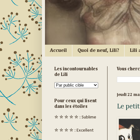
Accueil
Quoi de neuf, Lili?
Lili a
Les incontournables
Vous cher
de Lili
jeudi 22 ma
Pour ceux qui lisent
Le peti
dans les étoiles
✮ ✮ ✮ ✮ ✮ : Sublime
✮ ✮ ✮ ✮ : Excellent