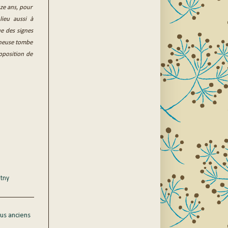
uze ans, pour
lieu aussi à
ue des signes
igneuse tombe
opposition de
tny
lus anciens