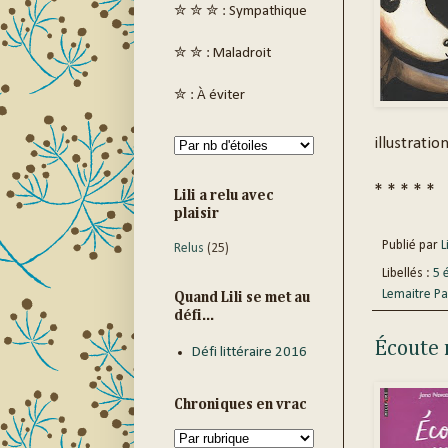
✮ ✮ ✮ : Sympathique
✮ ✮ : Maladroit
✮ : À éviter
illustratio
* * * * *
Lili a relu avec
plaisir
Publié par
Li
Relus
(25)
Libellés :
5 
Lemaitre Pa
Quand Lili se met au
défi...
Écoute 
Défi littéraire 2016
Chroniques en vrac