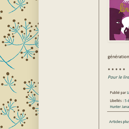
génération
* * * * *
Pour le lir
Publié par
Li
Libellés :
5 
Hunter Jana
Articles plu