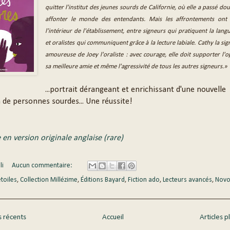
quitter l'institut des jeunes sourds de Californie, où elle a passé do
affonter le monde des entendants. Mais les affrontements ont 
l'intérieur de l'établissement, entre signeurs qui pratiquent la lang
et oralistes qui communiquent grâce à la lecture labiale. Cathy la s
amoureuse de Joey l'oraliste : avec courage, elle doit supporter l'
sa meilleure amie et même l'agressivité de tous les autres signeurs.»
...portrait dérangeant et enrichissant d'une nouvelle
 de personnes sourdes... Une réussite!
e en version originale anglaise (rare)
li
Aucun commentaire:
étoiles
,
Collection Millézime
,
Éditions Bayard
,
Fiction ado
,
Lecteurs avancés
,
Novo
s récents
Accueil
Articles p