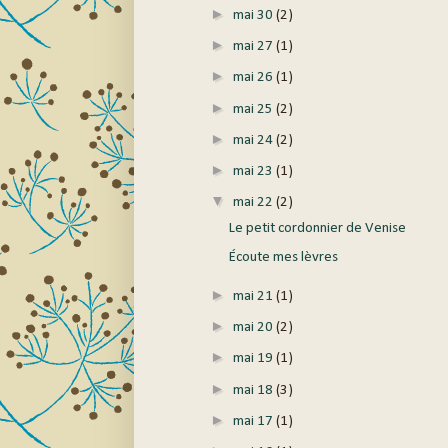
►
mai 30
(2)
►
mai 27
(1)
►
mai 26
(1)
►
mai 25
(2)
►
mai 24
(2)
►
mai 23
(1)
▼
mai 22
(2)
Le petit cordonnier de Venise
Écoute mes lèvres
►
mai 21
(1)
►
mai 20
(2)
►
mai 19
(1)
►
mai 18
(3)
►
mai 17
(1)