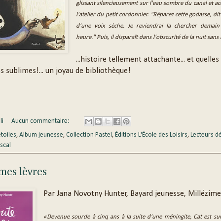
glissant silencieusement sur l'eau sombre du canal et a
l'atelier du petit cordonnier. "Réparez cette godasse, dit
d'une voix sèche. Je reviendrai la chercher demai
heure." Puis, il disparaît dans l'obscurité de la nuit sans
...histoire tellement attachante... et quelles
ns sublimes!... un joyau de bibliothèque!
li
Aucun commentaire:
étoiles
,
Album jeunesse
,
Collection Pastel
,
Éditions L'École des Loisirs
,
Lecteurs d
scal
mes lèvres
Par Jana Novotny Hunter, Bayard jeunesse, Millézime
«Devenue sourde à cinq ans à la suite d'une méningite, Cat est sur