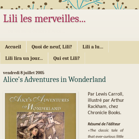
Lili les merveilles...
... ou les mille délices d'Alice...
Accueil
Quoi de neuf, Lili?
Lili a lu...
Lili lira un jour...
Qui est Lili?
vendredi 8 juillet 2005
Alice's Adventures in Wonderland
Par Lewis Carroll,
illustré par Arthur
Rackham, chez
Chronicle Books.
Résumé de l'éditeur
«The classic tale of
that ever-curious little