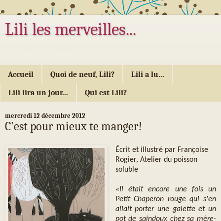
Lili les merveilles...
... ou les mille délices d'Alice...
Accueil
Quoi de neuf, Lili?
Lili a lu...
Lili lira un jour...
Qui est Lili?
mercredi 12 décembre 2012
C'est pour mieux te manger!
Écrit et illustré par Françoise
Rogier, Atelier du poisson
soluble
«Il était encore une fois un
Petit Chaperon rouge qui s'en
allait porter une galette et un
pot de saindoux chez sa mère-