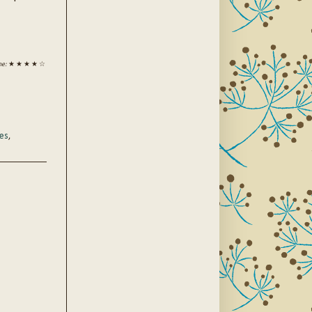
ne:
★ ★ ★ ★ ☆
es
,