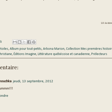
Lili
lui don
li
étoiles
,
Album pour tout-petits
,
Arbona Marion
,
Collection Mes premières histoir
ristiane
,
Éditions Imagine
,
Littérature québécoise et canadienne
,
Prélecteurs
ntaire:
ouchka
jeudi, 13 septembre, 2012
ummm!!!
ondre