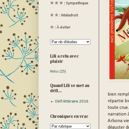
✮ ✮ ✮ : Sympathique
✮ ✮ : Maladroit
✮ : À éviter
Lili a relu avec
plaisir
Relus
(25)
Quand Lili se met au
défi...
bien rempl
répartie bi
Défi littéraire 2016
toute crue
narration 
Chroniques en vrac
Arbona vien
déguster du