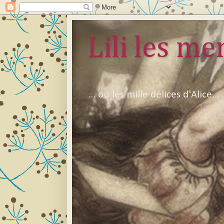
Lili les mer
... ou les mille délices d'Alice...