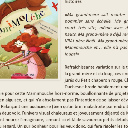
histoires
«Ma grand-mère sait monter 
pommier sans échelle. Ma gr
court très vite, même avec d
hauts. Ma grand-mère a déjà re
VRAI père Noël. Ma grand-mère 
Mamimouche et… elle n’a pas
loups!»
Rafraîchissante variation sur le
la grand-mère et du loup, ces e
jurés du Petit chaperon rouge. C
Duchesne brode habilement une
ie pour cette Mamimouche hors-norme, bouillonnante de projets,
en aiguisée, et qui n'a absolument pas l'intention de se laisser dé
. Relançant une audacieuse (bien qu'un brin maladroite par endroit
à deux voix, l'univers visuel chaleureux et joyeusement déjanté de
t nourrir l'imaginaire, semant ici et là de savoureux petits détails
 regard. Un pur bonheur pour les yeux donc, qui fera rigoler les to