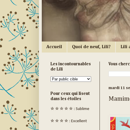
Accueil
Quoi de neuf, Lili?
Lili a
Les incontournables
Vous cher
de Lili
mardi 11 s
Pour ceux qui lisent
Mamim
dans les étoiles
✮ ✮ ✮ ✮ ✮ : Sublime
✮ ✮ ✮ ✮ : Excellent