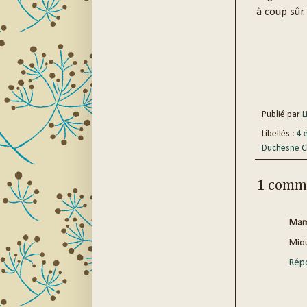
à coup sûr.
Publié par
Li
Libellés :
4 
Duchesne Ch
1 comme
Mam
Mio
Rép