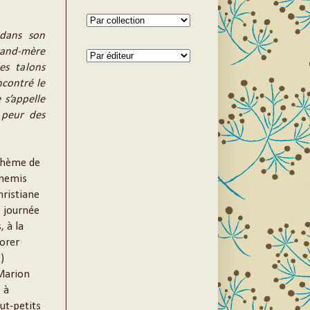
dans son
and-mère
es talons
ncontré le
s’appelle
 peur des
 thème de
nnemis
hristiane
 journée
 à la
vorer
)
 Marion
 à
ut-petits