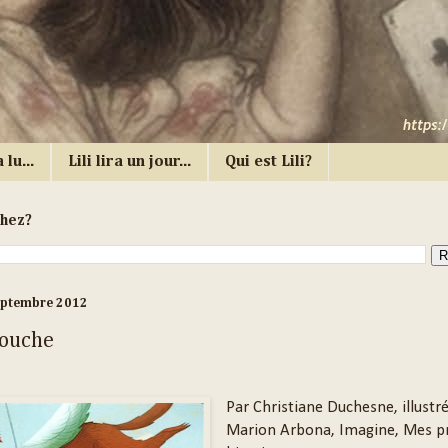
 lu...
Lili lira un jour...
Qui est Lili?
chez?
eptembre 2012
ouche
Par Christiane Duchesne, illustr
Marion Arbona, Imagine, Mes p