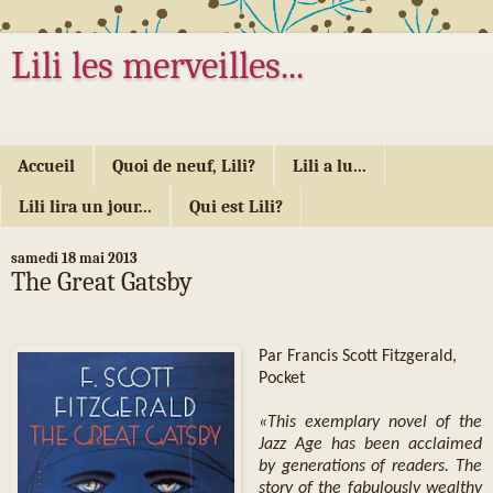
Lili les merveilles...
... ou les mille délices d'Alice...
Accueil
Quoi de neuf, Lili?
Lili a lu...
Lili lira un jour...
Qui est Lili?
samedi 18 mai 2013
The Great Gatsby
Par Francis Scott Fitzgerald,
Pocket
«This exemplary novel of the
Jazz Age has been acclaimed
by generations of readers. The
story of the fabulously wealthy