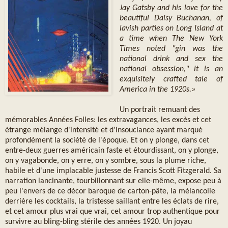
Jay Gatsby and his love for the
beautiful Daisy Buchanan, of
lavish parties on Long Island at
a time when The New York
Times noted "gin was the
national drink and sex the
national obsession," it is an
exquisitely crafted tale of
America in the 1920s.»
Un portrait remuant des
mémorables Années Folles: les extravagances, les excès et cet
étrange mélange d'intensité et d'insouciance ayant marqué
profondément la société de l'époque. Et on y plonge, dans cet
entre-deux guerres américain faste et étourdissant, on y plonge,
on y vagabonde, on y erre, on y sombre, sous la plume riche,
habile et d'une implacable justesse de Francis Scott Fitzgerald. Sa
narration lancinante, tourbillonnant sur elle-même, expose peu à
peu l'envers de ce décor baroque de carton-pâte, la mélancolie
derrière les cocktails, la tristesse saillant entre les éclats de rire,
et cet amour plus vrai que vrai, cet amour trop authentique pour
survivre au bling-bling stérile des années 1920. Un joyau