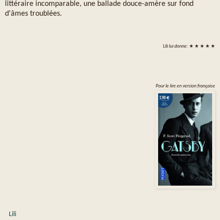
littéraire incomparable, une ballade douce-amère sur fond
d'âmes troublées.
Lili
lui donne:
★ ★ ★ ★ ★
Pour le lire en version française
Lili