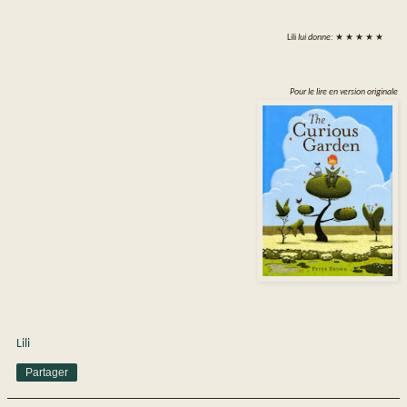
Lili
lui donne:
★ ★ ★ ★ ★
Pour le lire en version originale
Lili
Partager