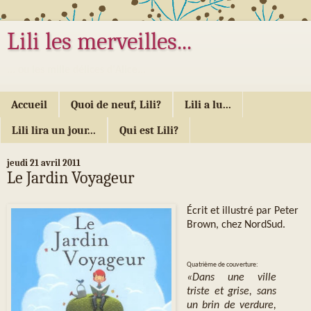
Lili les merveilles...
... ou les mille délices d'Alice...
Accueil
Quoi de neuf, Lili?
Lili a lu...
Lili lira un jour...
Qui est Lili?
jeudi 21 avril 2011
Le Jardin Voyageur
Écrit et illustré par Peter
Brown, chez NordSud.
Quatrième de couverture:
«Dans une ville
triste et grise, sans
un brin de verdure,