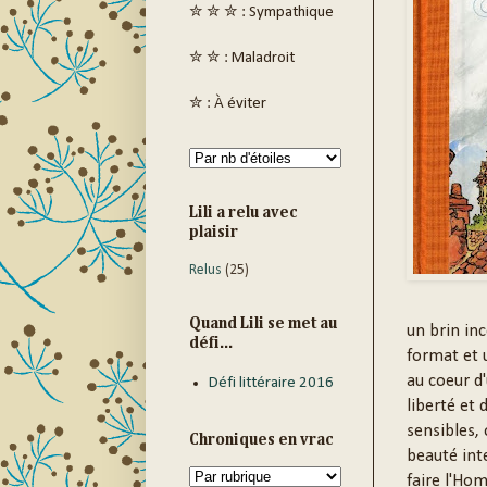
✮ ✮ ✮ : Sympathique
✮ ✮ : Maladroit
✮ : À éviter
Lili a relu avec
plaisir
Relus
(25)
Quand Lili se met au
un brin inc
défi...
format et 
au coeur d
Défi littéraire 2016
liberté et
sensibles,
Chroniques en vrac
beauté int
faire l'Ho