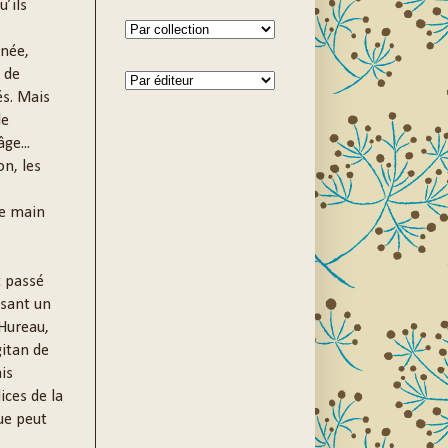
’ils
née,
 de
és. Mais
le
ge...
on, les
de main
t passé
sant un
 Hureau,
itan de
is
ices de la
ue peut