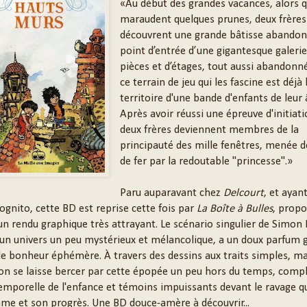
«Au début des grandes vacances, alors qu
maraudent quelques prunes, deux frères
découvrent une grande bâtisse abandon
point d’entrée d’une gigantesque galerie
pièces et d’étages, tout aussi abandonn
ce terrain de jeu qui les fascine est déjà 
territoire d'une bande d'enfants de leur â
Après avoir réussi une épreuve d'initiati
deux frères deviennent membres de la
principauté des mille fenêtres, menée 
de fer par la redoutable "princesse".»
Paru auparavant chez
Delcourt
, et ayan
ognito, cette BD est reprise cette fois par
La Boîte à Bulles
, propo
un rendu graphique très attrayant. Le scénario singulier de Simon
'un univers un peu mystérieux et mélancolique, a un doux parfum g
 de bonheur éphémère. À travers des dessins aux traits simples, ma
 on se laisse bercer par cette épopée un peu hors du temps, compl
emporelle de l'enfance et témoins impuissants devant le ravage q
mme et son progrès. Une BD douce-amère à découvrir...