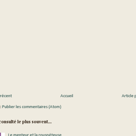
 récent
Accueil
Article 
 :
Publier les commentaires (Atom)
onsulté le plus souvent...
Le menteur et la rouspéteuse