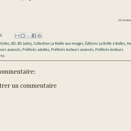
Lili
lui don
li
étoiles
,
BD
,
BD (ado)
,
Collection La Malle aux images
,
Éditions La Boîte à Bulles
,
Hu
eurs avancés
,
Préférés adultes
,
Préférés lecteurs avancés
,
Préférés lecteurs
res
commentaire:
trer un commentaire