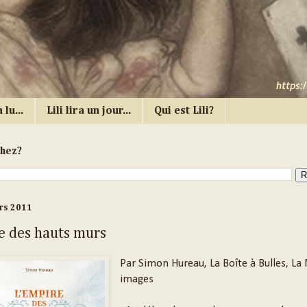
 lu...
Lili lira un jour...
Qui est Lili?
chez?
rs 2011
e des hauts murs
Par Simon Hureau, La Boîte à Bulles, La 
images