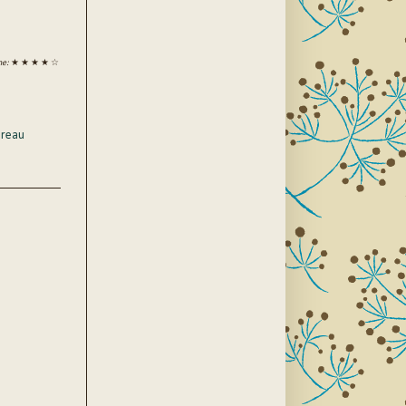
ne:
★ ★ ★ ★ ☆
reau