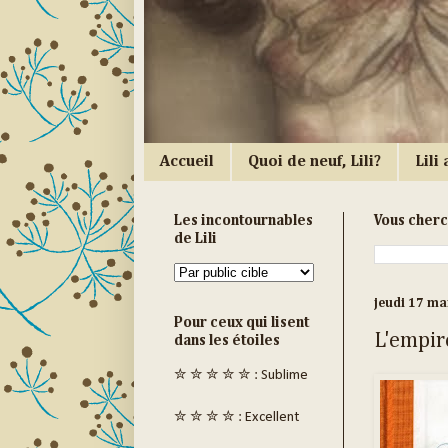
Accueil
Quoi de neuf, Lili?
Lili a
Les incontournables
Vous cher
de Lili
jeudi 17 ma
Pour ceux qui lisent
L'empir
dans les étoiles
✮ ✮ ✮ ✮ ✮ : Sublime
✮ ✮ ✮ ✮ : Excellent