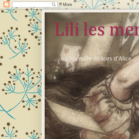
Lili les mer
... ou les mille délices d'Alice...