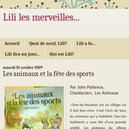
Lili les merveilles...
... ou les mille délices d'Alice...
Accueil
Quoi de neuf, Lili?
Lili a lu...
Lili lira un jour...
Qui est Lili?
samedi 31 octobre 2009
Les animaux et la fête des sports
Par John Patience,
Chanteclerc, Les Animaux
«Trou-les-bruyères est un village où
il fait bon vivre. C'est l'avis de tous
les animaux qui y habitent. Tous les
habitants y sont liés d'une grande
amitié. Les animaux du village