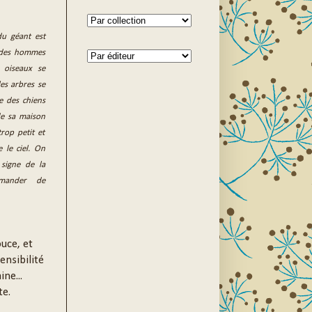
du géant est
 des hommes
s oiseaux se
les arbres se
 des chiens
 de sa maison
rop petit et
 le ciel. On
 signe de la
mander de
uce, et
ensibilité
ne...
te.