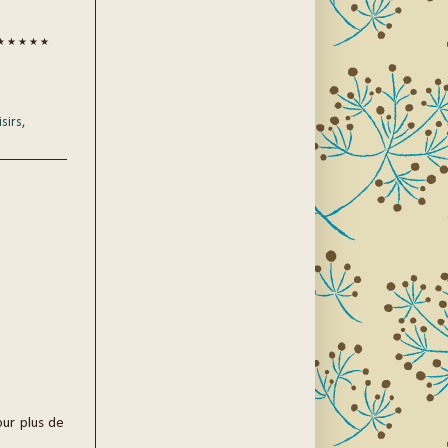
★ ★ ★ ★ ★
isirs
,
our plus de