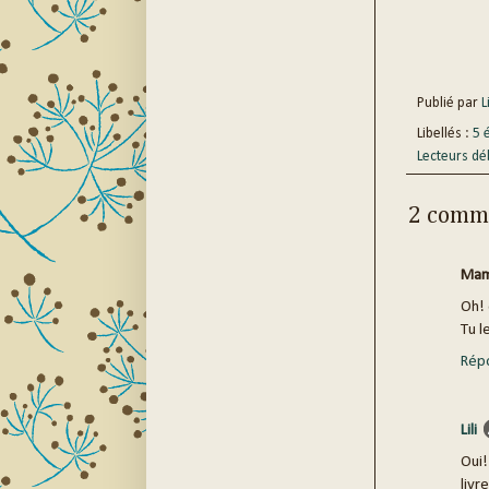
Publié par
Li
Libellés :
5 
Lecteurs dé
2 comme
Mam
Oh! 
Tu l
Rép
Lili
Oui!
livr