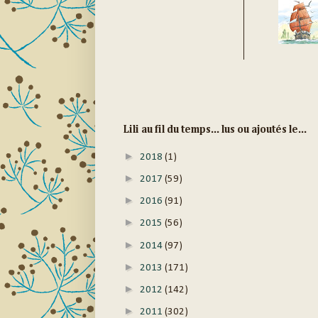
Lili au fil du temps... lus ou ajoutés le...
►
2018
(1)
►
2017
(59)
►
2016
(91)
►
2015
(56)
►
2014
(97)
►
2013
(171)
►
2012
(142)
►
2011
(302)