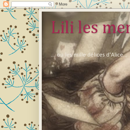
Lili les mer
... ou les mille délices d'Alice...