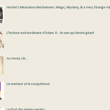
Horten's Miraculous Mechanisms: Magic, Mystery, & a Very Strange A
L'histoire extraordinaire d'Adam. R. : le nain qui devint géant
Au revoir, Lili...
Le menteur et la rouspéteuse
Le Port des marins perdus