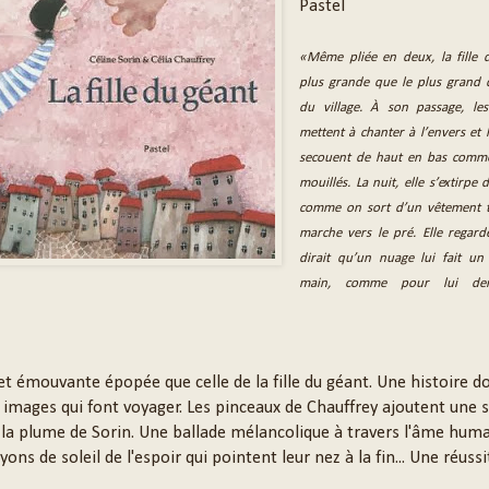
Pastel
«Même pliée en deux, la fille 
plus grande que le plus grand
du village. À son passage, le
mettent à chanter à l’envers et 
secouent de haut en bas comme
mouillés. La nuit, elle s’extirpe
comme on sort d’un vêtement t
marche vers le pré. Elle regarde
dirait qu’un nuage lui fait un
main, comme pour lui de
et émouvante épopée que celle de la fille du géant. Une histoire do
ux images qui font voyager. Les pinceaux de Chauffrey ajoutent une s
 la plume de Sorin. Une ballade mélancolique à travers l'âme humai
yons de soleil de l'espoir qui pointent leur nez à la fin... Une réussi