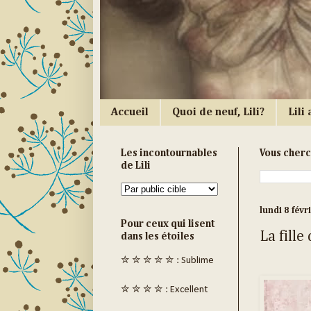
Accueil
Quoi de neuf, Lili?
Lili a
Les incontournables
Vous cher
de Lili
lundi 8 févr
Pour ceux qui lisent
La fille
dans les étoiles
✮ ✮ ✮ ✮ ✮ : Sublime
✮ ✮ ✮ ✮ : Excellent