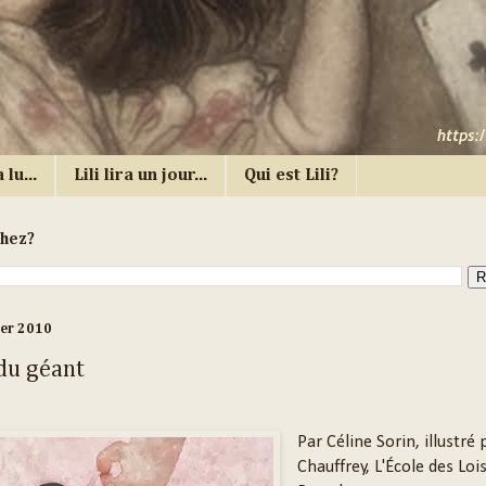
 lu...
Lili lira un jour...
Qui est Lili?
chez?
ier 2010
 du géant
Par Céline Sorin, illustré 
Chauffrey, L'École des Lois