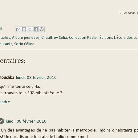
Lili
lui donne:
li
étoiles
,
Album jeunesse
,
Chauffrey Célia
,
Collection Pastel
,
Éditions L'École des Lo
butants
,
Sorin Céline
ntaires:
ouchka
lundi, 08 février, 2010
qu’il me tente celui-là.
es trouves tous à TA bibliothèque ?
ondre
lundi, 08 février, 2010
 Un des avantages de ne pas habiter la métropole... moins d'habitants p
es! Un paradis pour les rats de biblio comme moi!