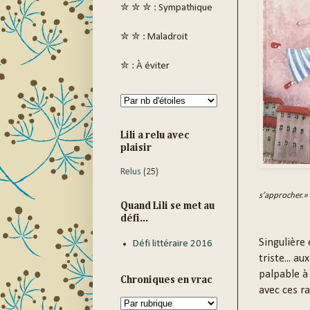
✮ ✮ ✮ : Sympathique
✮ ✮ : Maladroit
✮ : À éviter
Lili a relu avec
plaisir
Relus
(25)
s’approcher.»
Quand Lili se met au
défi...
Singulière 
Défi littéraire 2016
triste... a
palpable à
Chroniques en vrac
avec ces ra