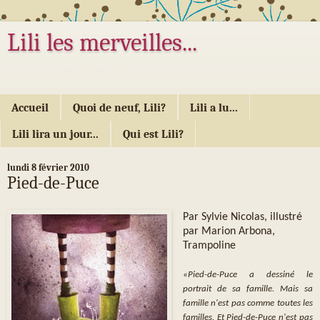
Lili les merveilles...
... ou les mille délices d'Alice...
Accueil
Quoi de neuf, Lili?
Lili a lu...
Lili lira un jour...
Qui est Lili?
lundi 8 février 2010
Pied-de-Puce
Par Sylvie Nicolas, illustré
par Marion Arbona,
Trampoline
«Pied-de-Puce a dessiné le
portrait de sa famille. Mais sa
famille n'est pas comme toutes les
familles. Et Pied-de-Puce n'est pas