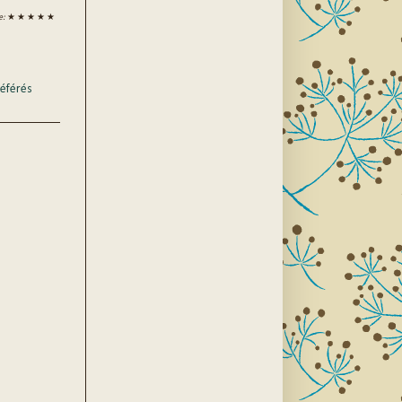
e:
★ ★ ★ ★ ★
éférés