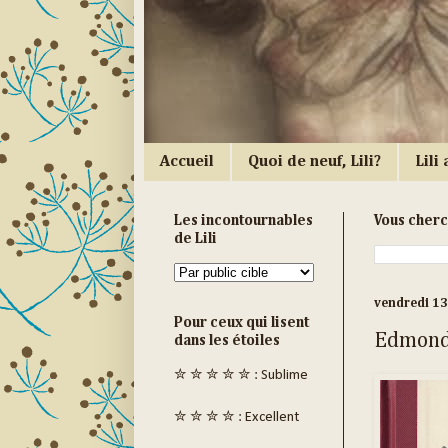
Accueil
Quoi de neuf, Lili?
Lili a
Les incontournables
Vous cher
de Lili
vendredi 13
Pour ceux qui lisent
Edmond,
dans les étoiles
✮ ✮ ✮ ✮ ✮ : Sublime
✮ ✮ ✮ ✮ : Excellent