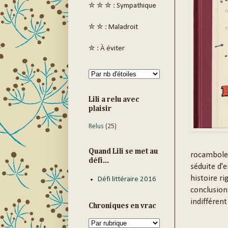
✮ ✮ ✮ : Sympathique
✮ ✮ : Maladroit
✮ : À éviter
Lili a relu avec
plaisir
Relus
(25)
Quand Lili se met au
rocamboles
défi...
séduite d'
histoire ri
Défi littéraire 2016
conclusion
indifférent
Chroniques en vrac