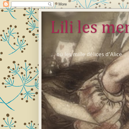
Lili les mer
... ou les mille délices d'Alice...