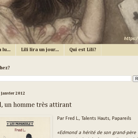
 lu...
Lili lira un jour...
Qui est Lili?
chez?
 janvier 2012
 un homme très attirant
Par Fred L., Talents Hauts, Papareils
«Edmond a hérité de son grand-père