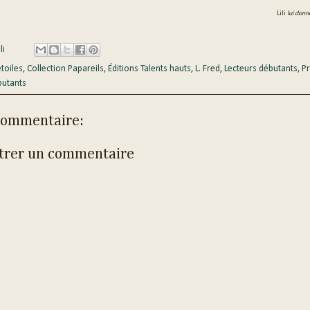
Lili
lui donn
li
étoiles
,
Collection Papareils
,
Éditions Talents hauts
,
L. Fred
,
Lecteurs débutants
,
Pr
butants
commentaire:
trer un commentaire