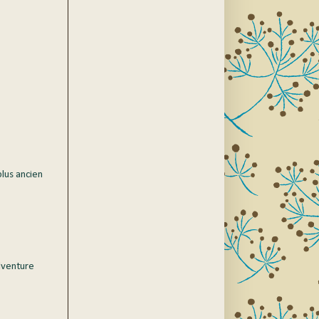
plus ancien
dventure