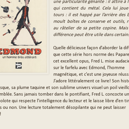
une particularité gênante : il attire à 
qui contient du métal. Cela lui joue
tours : il est happé par l’arrière des 
moult boîtes de conserve et outils, r
au râtelier de sa petite copine. Mais
différence peut être utile dans certai
Quelle délicieuse façon d'aborder la di
que cette série hors norme des Papare
cet excellent opus, Fred L. mise auda
sur le farfelu avec Edmond, l'homme
magnétique, et c'est une joyeuse réussi
J'adore littéralement ce livre! Son hist
que, sa plume taquine et son sublime univers visuel un poil vieill
emblée. Sans jamais tomber dans le pontifiant, Fred L. concocte u
golote qui respecte l'intelligence du lecteur et le laisse libre d'en ti
s ou non. Une lecture totalement désopilante qui ne peut laisser
!