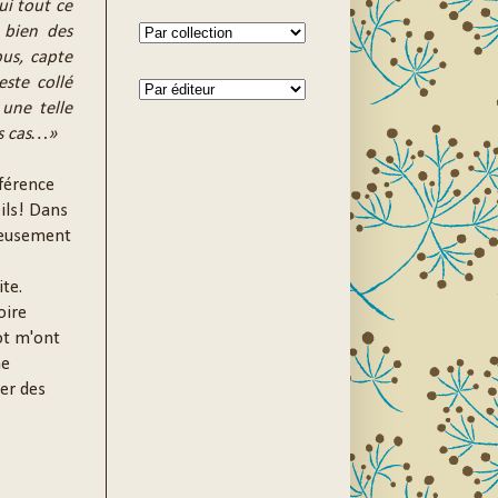
lui tout ce
 bien des
bus, capte
este collé
 une telle
ns cas…»
fférence
ils! Dans
cieusement
te.
oire
ot m'ont
ne
rer des