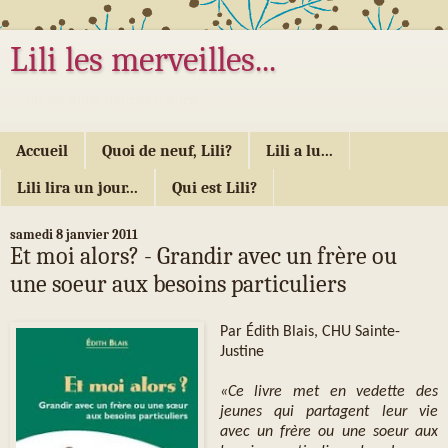
Lili les merveilles...
... ou les mille délices d'Alice...
Accueil
Quoi de neuf, Lili?
Lili a lu...
Lili lira un jour...
Qui est Lili?
samedi 8 janvier 2011
Et moi alors? - Grandir avec un frère ou
une soeur aux besoins particuliers
Par Édith Blais, CHU Sainte-
Justine
«Ce livre met en vedette des
jeunes qui partagent leur vie
avec un frère ou une soeur aux