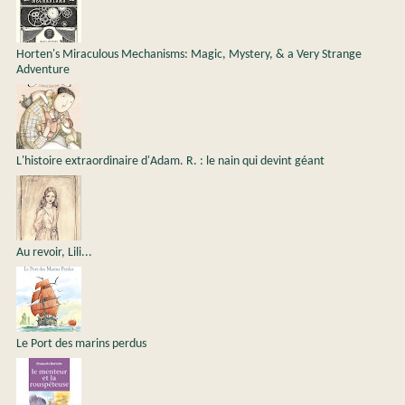
Horten's Miraculous Mechanisms: Magic, Mystery, & a Very Strange
Adventure
L'histoire extraordinaire d'Adam. R. : le nain qui devint géant
Au revoir, Lili...
Le Port des marins perdus