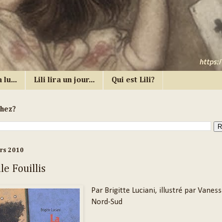
 lu...
Lili lira un jour...
Qui est Lili?
chez?
ars 2010
le Fouillis
Par Brigitte Luciani, illustré par Vaness
Nord-Sud