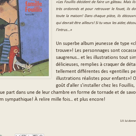
«Les Fouillis décident de faire un gâteau. Mais il
très ordonnés et pour retrouver le fouet, ils do
toute la maison! Dans chaque pièce, ils découvr
qui devrait être ailleurs! Si tu veux les aider, déco
l’intrus...»
Un superbe album jeunesse de type «c
trouve»! Les personnages sont cocass
saugrenus... et les illustrations tout 
délicieuses, remplies à craquer de détai
tellement différentes des «gentilles pe
illustrations réalistes pour enfants»! O
goût d'aller s'installer chez les Fouillis,
que part dans une de leur chambre en forme de tornade et de savo
 sympathique! À relire mille fois... et plus encore!
Lili
lui donne