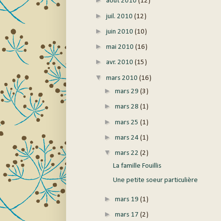
août 2010
(12)
►
juil. 2010
(12)
►
juin 2010
(10)
►
mai 2010
(16)
►
avr. 2010
(15)
▼
mars 2010
(16)
►
mars 29
(3)
►
mars 28
(1)
►
mars 25
(1)
►
mars 24
(1)
▼
mars 22
(2)
La famille Fouillis
Une petite soeur particulière
►
mars 19
(1)
►
mars 17
(2)