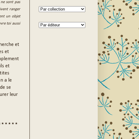
s ne sont pas
ivent ranger
ent un objet
uvre toi aussi
herche et
es et
simplement
ls et
tites
n a le
 de se
urer leur
:
★ ★ ★ ★ ★