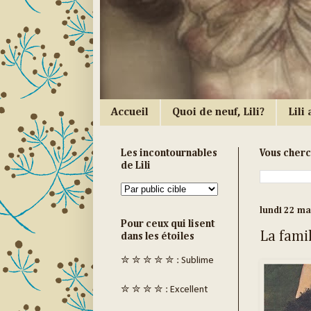
Accueil
Quoi de neuf, Lili?
Lili a
Les incontournables
Vous cher
de Lili
lundi 22 m
Pour ceux qui lisent
La famil
dans les étoiles
✮ ✮ ✮ ✮ ✮ : Sublime
✮ ✮ ✮ ✮ : Excellent