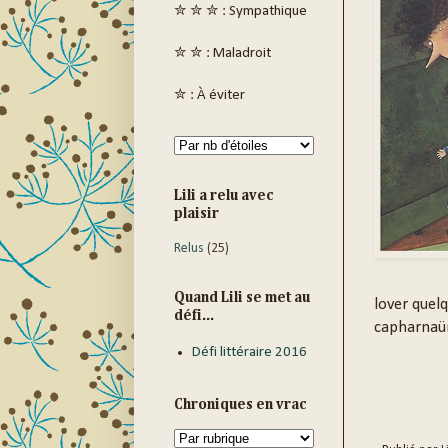
✮ ✮ ✮ : Sympathique
✮ ✮ : Maladroit
✮ : À éviter
Lili a relu avec
plaisir
Relus
(25)
Quand Lili se met au
lover quel
défi...
capharnaüm
Défi littéraire 2016
Chroniques en vrac