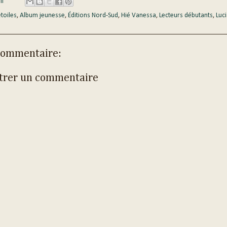
li
étoiles
,
Album jeunesse
,
Éditions Nord-Sud
,
Hié Vanessa
,
Lecteurs débutants
,
Luci
commentaire:
trer un commentaire