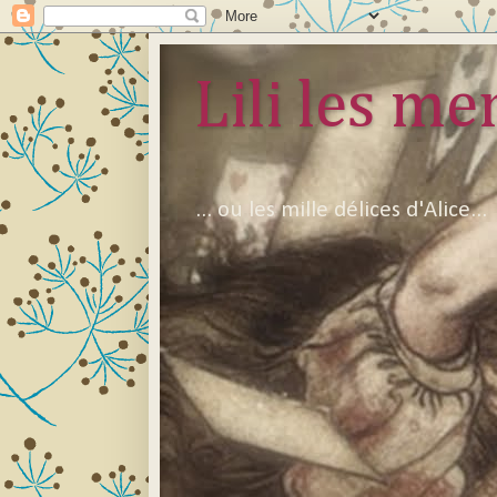
Lili les mer
... ou les mille délices d'Alice...