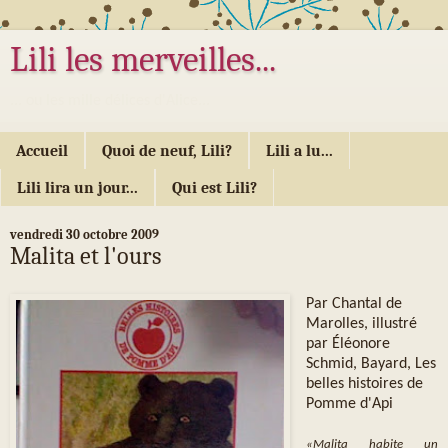
Lili les merveilles...
... ou les mille délices d'Alice...
Accueil
Quoi de neuf, Lili?
Lili a lu...
Lili lira un jour...
Qui est Lili?
vendredi 30 octobre 2009
Malita et l'ours
Par Chantal de
Marolles, illustré
par Éléonore
Schmid, Bayard, Les
belles histoires de
Pomme d'Api
«Malita habite un