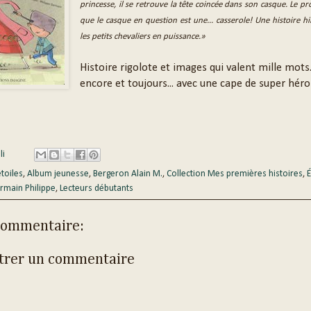
princesse, il se retrouve la tête coincée dans son casque. Le pr
que le casque en question est une... casserole! Une histoire h
les petits chevaliers en puissance.»
Histoire rigolote et images qui valent mille mots..
encore et toujours... avec une cape de super héros
li
étoiles
,
Album jeunesse
,
Bergeron Alain M.
,
Collection Mes premières histoires
,
É
rmain Philippe
,
Lecteurs débutants
commentaire:
trer un commentaire