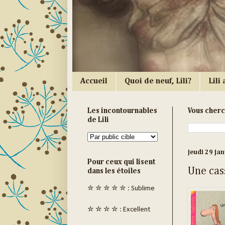
Accueil
Quoi de neuf, Lili?
Lili a
Les incontournables
Vous cher
de Lili
jeudi 29 ja
Pour ceux qui lisent
Une cass
dans les étoiles
✮ ✮ ✮ ✮ ✮ : Sublime
✮ ✮ ✮ ✮ : Excellent