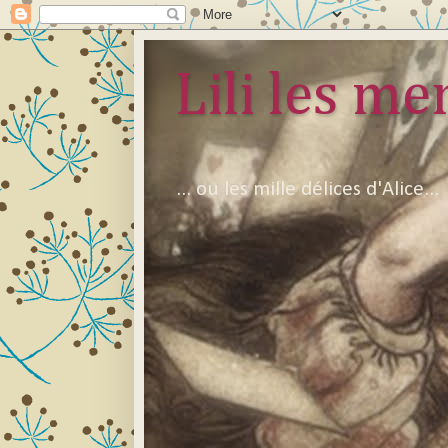
Lili les mer
... ou les mille délices d'Alice...