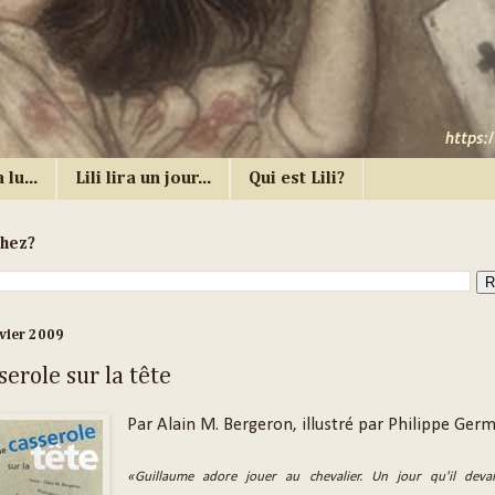
 lu...
Lili lira un jour...
Qui est Lili?
chez?
nvier 2009
erole sur la tête
Par Alain M. Bergeron, illustré par Philippe Ger
«Guillaume adore jouer au chevalier. Un jour qu'il devai