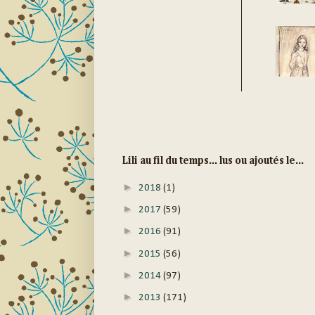
Lili au fil du temps... lus ou ajoutés le...
►
2018
(1)
►
2017
(59)
►
2016
(91)
►
2015
(56)
►
2014
(97)
►
2013
(171)