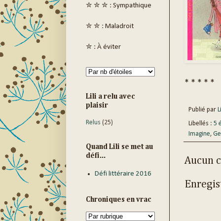
✮ ✮ ✮ : Sympathique
✮ ✮ : Maladroit
✮ : À éviter
* * * * *
Lili a relu avec
plaisir
Publié par
Li
Relus
(25)
Libellés :
5 
Imagine
,
Ge
Quand Lili se met au
défi...
Aucun 
Défi littéraire 2016
Enregis
Chroniques en vrac