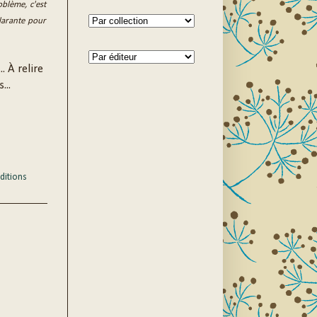
oblème, c'est
ilarante pour
. À relire
...
ditions