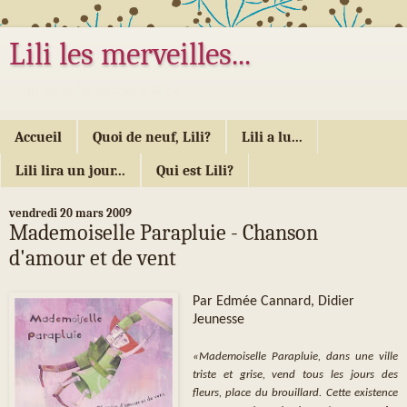
Lili les merveilles...
... ou les mille délices d'Alice...
Accueil
Quoi de neuf, Lili?
Lili a lu...
Lili lira un jour...
Qui est Lili?
vendredi 20 mars 2009
Mademoiselle Parapluie - Chanson
d'amour et de vent
Par Edmée Cannard, Didier
Jeunesse
«Mademoiselle Parapluie, dans une ville
triste et grise, vend tous les jours des
fleurs, place du brouillard. Cette existence