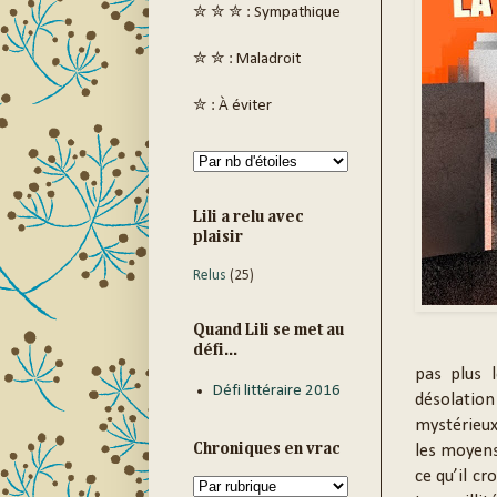
✮ ✮ ✮ : Sympathique
✮ ✮ : Maladroit
✮ : À éviter
Lili a relu avec
plaisir
Relus
(25)
Quand Lili se met au
défi...
pas plus 
Défi littéraire 2016
désolation
mystérieux 
Chroniques en vrac
les moyens
ce qu’il cr