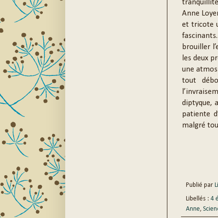
tranquilli
Anne Loyer
et tricote
fascinants
brouiller l
les deux pr
une atmosp
tout débo
l’invraise
diptyque, 
patiente d
malgré tout
Publié par
Li
Libellés :
4 
Anne
,
Scien