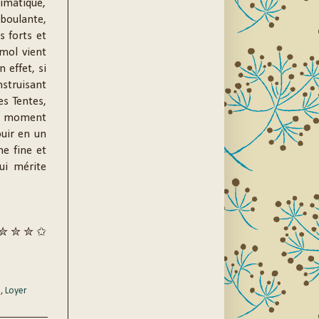
limatique,
mboulante,
s forts et
émol vient
 effet, si
nstruisant
es Tentes,
ar moment
ouir en un
me fine et
ui mérite
✮ ✮ ✮ ✩
s
,
Loyer