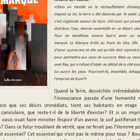
«Dans un monde où le réchauffement climatiq
imposé sa loi, la terre a été dévorée par le soleil. L
s'est organisée autour de Kyos, cité-oasis qui possè
distribue l'eau, denrée essentielle en ce désert sans
Pour en bénéficier, encore faut-il avoir un e
marqué. La Marque brille au front de Sika. Elle 
d'avoir quinze ans et elle sait qu'elle doit rejoindre
pour permettre aux siens de survivre. Mais sa renc
avec Rey, qui a refusé d'obéir au diktat de la cité-oasi
lui ouvrir les yeux. Pourront-ils, ensemble, échap
l'emprise de Kyos?»
Quand la Terre, desséchée irrémédiabl
l’insouciance passée d’une humanité 
loin que ses désirs immédiats, tient ses habitants en otage
 caniculaire, que reste-t-il de la liberté d’exister? Et si un imp
oasis osait faire miroiter l’espoir d’un avenir, la soif justifierait-
? Dans ce futur troublant de vérité, que ne ferait pas l’Homme p
oit essentiel? Cet essentiel qui n'est pas le même pour tous ? Bou