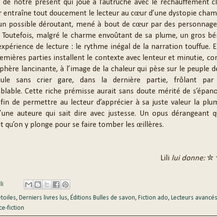
té de notre présent qui joue à l’autruche avec le réchauffement c
 entraîne tout doucement le lecteur au cœur d’une dystopie cha
 un possible déroutant, mené à bout de cœur par des personnage
. Toutefois, malgré le charme envoûtant de sa plume, un gros b
’expérience de lecture : le rythme inégal de la narration touffue. En
emières parties installent le contexte avec lenteur et minutie, co
hère lancinante, à l’image de la chaleur qui pèse sur le peuple d
ule sans crier gare, dans la dernière partie, frôlant p
mblable. Cette riche prémisse aurait sans doute mérité de s’épan
afin de permettre au lecteur d’apprécier à sa juste valeur la plu
’une auteure qui sait dire avec justesse. Un opus dérangeant q
 qu’on y plonge pour se faire tomber les œillères.
Lili
lui donne:
✮ 
li
étoiles
,
Derniers livres lus
,
Éditions Bulles de savon
,
Fiction ado
,
Lecteurs avancé
ce-fiction