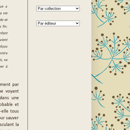
ue a
a vie
de et
 fin.
nfant
vient
 Kyos
ontre
s, va
per à
ement par
ne voyant
 dans une
robable et
t-elle tous
our sauver
sculant la