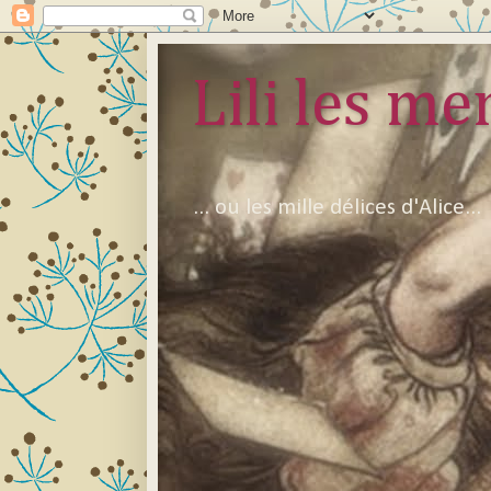
Lili les mer
... ou les mille délices d'Alice...