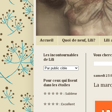
Accueil
Quoi de neuf, Lili?
Lili a
Les incontournables
Vous cher
de Lili
samedi 25 f
Pour ceux qui lisent
La mar
dans les étoiles
✮ ✮ ✮ ✮ ✮ : Sublime
✮ ✮ ✮ ✮ : Excellent