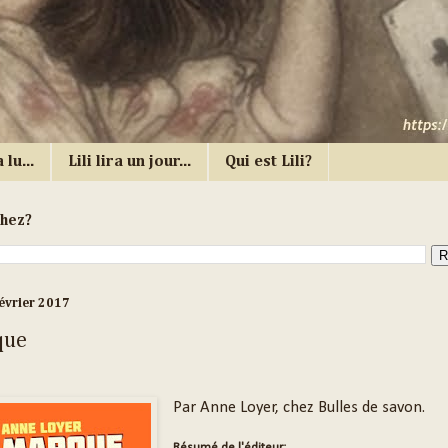
 lu...
Lili lira un jour...
Qui est Lili?
chez?
évrier 2017
que
Par Anne Loyer, chez Bulles de savon.
Résumé de l'éditeur: