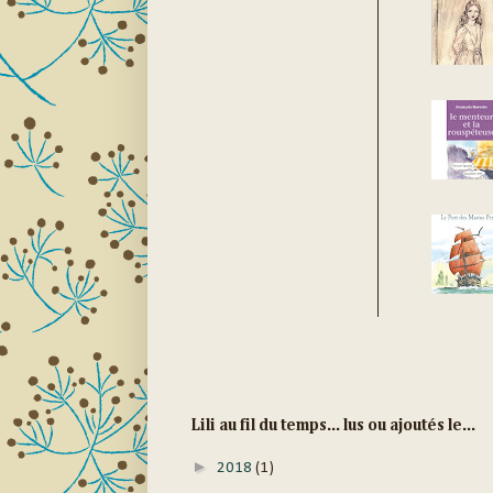
Lili au fil du temps... lus ou ajoutés le...
►
2018
(1)