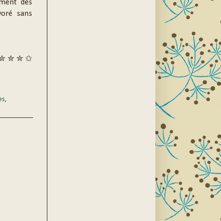
ement des
voré sans
✮ ✮ ✮ ✩
es
,