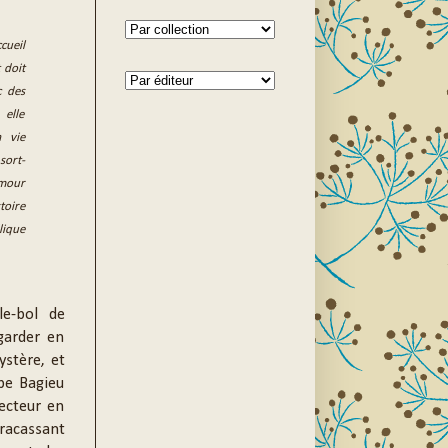
cueil
 doit
c des
 elle
a vie
sort-
amour
toire
lique
le-bol de
garder en
ystère, et
pe Bagieu
ecteur en
fracassant