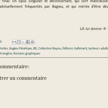
 final. Un opus singulier et déconcertant, qui sort malicieus
abituellement fréquentés par Bagieu, et qui mérite d'être dé
Lili
lui donne:
✮ 
li
étoiles
,
Bagieu Pénélope
,
BD
,
Collection Bayou
,
Éditions Gallimard
,
Lecteurs adult
étrangère
,
Romans graphiques
commentaire:
trer un commentaire