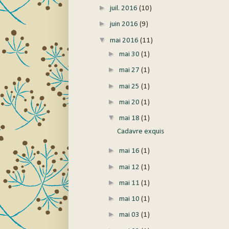
►
juil. 2016
(10)
►
juin 2016
(9)
▼
mai 2016
(11)
►
mai 30
(1)
►
mai 27
(1)
►
mai 25
(1)
►
mai 20
(1)
▼
mai 18
(1)
Cadavre exquis
►
mai 16
(1)
►
mai 12
(1)
►
mai 11
(1)
►
mai 10
(1)
►
mai 03
(1)