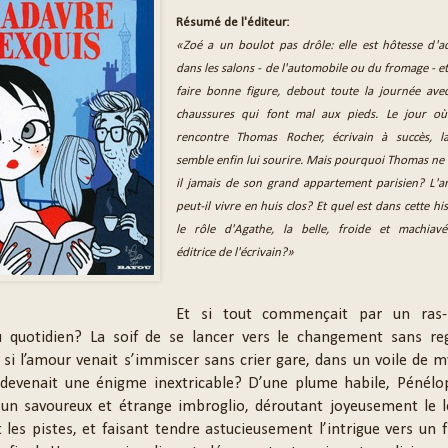
Résumé de l'éditeur:
«Zoé a un boulot pas drôle: elle est hôtesse d'ac
dans les salons - de l'automobile ou du fromage - et
faire bonne figure, debout toute la journée ave
chaussures qui font mal aux pieds. Le jour où
rencontre Thomas Rocher, écrivain à succès, l
semble enfin lui sourire. Mais pourquoi Thomas ne 
il jamais de son grand appartement parisien? L'
peut-il vivre en huis clos? Et quel est dans cette his
le rôle d'Agathe, la belle, froide et machiavé
éditrice de l'écrivain?»
Et si tout commençait par un ras-
au quotidien? La soif de se lancer vers le changement sans re
t si l’amour venait s’immiscer sans crier gare, dans un voile de m
 devenait une énigme inextricable? D’une plume habile, Pénélo
un savoureux et étrange imbroglio, déroutant joyeusement le l
t les pistes, et faisant tendre astucieusement l’intrigue vers un 