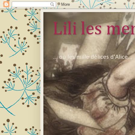
Lili les mer
... ou les mille délices d'Alice...