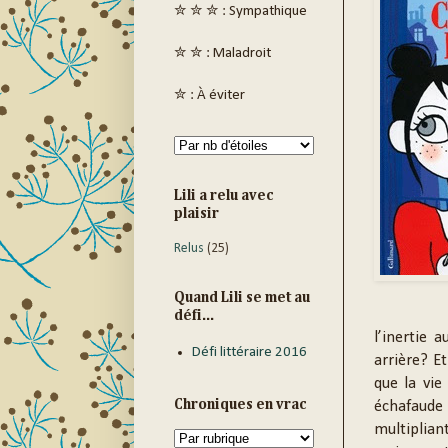
✮ ✮ ✮ : Sympathique
✮ ✮ : Maladroit
✮ : À éviter
Lili a relu avec
plaisir
Relus
(25)
Quand Lili se met au
défi...
l’inertie 
Défi littéraire 2016
arrière? E
que la vie
Chroniques en vrac
échafaude 
multiplian