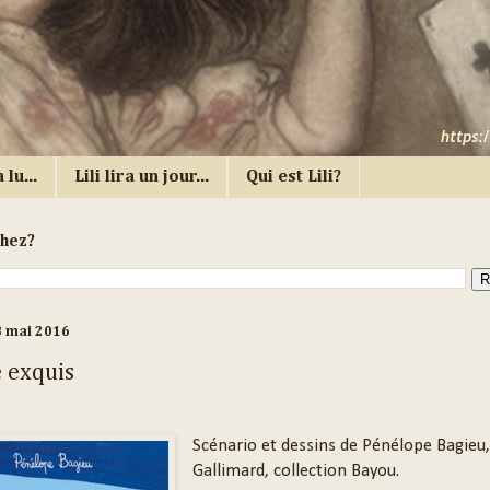
 lu...
Lili lira un jour...
Qui est Lili?
chez?
8 mai 2016
 exquis
Scénario et dessins de Pénélope Bagieu
Gallimard, collection Bayou.