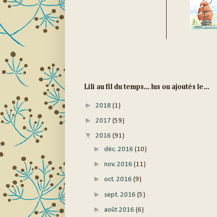
Lili au fil du temps... lus ou ajoutés le...
►
2018
(1)
►
2017
(59)
▼
2016
(91)
►
déc. 2016
(10)
►
nov. 2016
(11)
►
oct. 2016
(9)
►
sept. 2016
(5)
►
août 2016
(6)