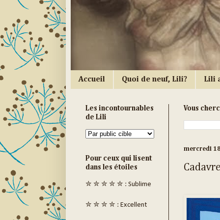
Accueil
Quoi de neuf, Lili?
Lili a
Les incontournables
Vous cher
de Lili
mercredi 1
Pour ceux qui lisent
Cadavre
dans les étoiles
✮ ✮ ✮ ✮ ✮ : Sublime
✮ ✮ ✮ ✮ : Excellent