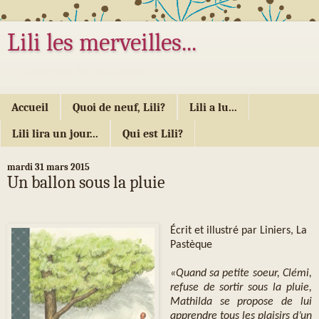
Lili les merveilles...
... ou les mille délices d'Alice...
Accueil
Quoi de neuf, Lili?
Lili a lu...
Lili lira un jour...
Qui est Lili?
mardi 31 mars 2015
Un ballon sous la pluie
Écrit et illustré par Liniers, La
Pastèque
«Quand sa petite soeur, Clémi,
refuse de sortir sous la pluie,
Mathilda se propose de lui
apprendre tous les plaisirs d’un