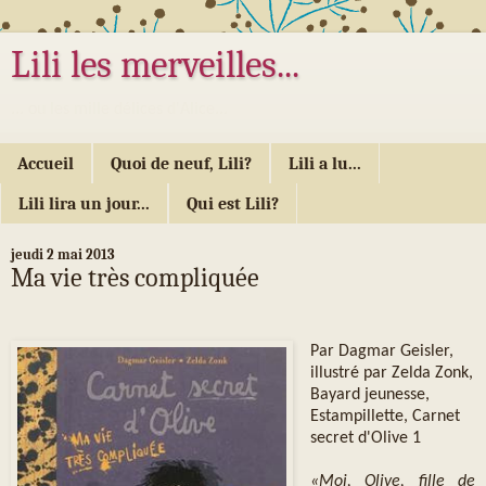
Lili les merveilles...
... ou les mille délices d'Alice...
Accueil
Quoi de neuf, Lili?
Lili a lu...
Lili lira un jour...
Qui est Lili?
jeudi 2 mai 2013
Ma vie très compliquée
Par Dagmar Geisler,
illustré par Zelda Zonk,
Bayard jeunesse,
Estampillette, Carnet
secret d'Olive 1
«Moi, Olive, fille de