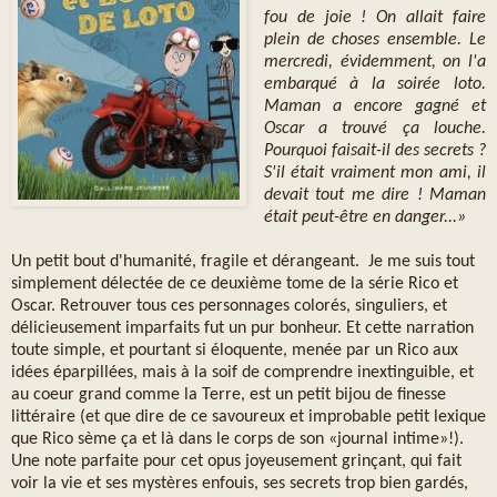
fou de joie ! On allait faire
plein de choses ensemble. Le
mercredi, évidemment, on l'a
embarqué à la soirée loto.
Maman a encore gagné et
Oscar a trouvé ça louche.
Pourquoi faisait-il des secrets ?
S'il était vraiment mon ami, il
devait tout me dire ! Maman
était peut-être en danger...»
Un petit bout d'humanité, fragile et dérangeant. Je me suis tout
simplement délectée de ce deuxième tome de la série Rico et
Oscar. Retrouver tous ces personnages colorés, singuliers, et
délicieusement imparfaits fut un pur bonheur. Et cette narration
toute simple, et pourtant si éloquente, menée par un Rico aux
idées éparpillées, mais à la soif de comprendre inextinguible, et
au coeur grand comme la Terre, est un petit bijou de finesse
littéraire (et que dire de ce savoureux et improbable petit lexique
que Rico sème ça et là dans le corps de son «journal intime»!).
Une note parfaite pour cet opus joyeusement grinçant, qui fait
voir la vie et ses mystères enfouis, ses secrets trop bien gardés,