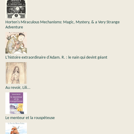
Horten's Miraculous Mechanisms: Magic, Mystery, & a Very Strange
Adventure
L'histoire extraordinaire d'Adam. R. : le nain qui devint géant
Au revoir, Lili...
Le menteur et la rouspéteuse