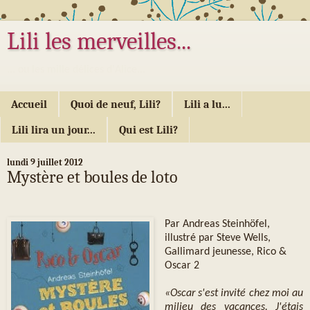
Lili les merveilles...
... ou les mille délices d'Alice...
Accueil
Quoi de neuf, Lili?
Lili a lu...
Lili lira un jour...
Qui est Lili?
lundi 9 juillet 2012
Mystère et boules de loto
Par Andreas Steinhöfel,
illustré par Steve Wells,
Gallimard jeunesse, Rico &
Oscar 2
«Oscar s'est invité chez moi au
milieu des vacances. J'étais